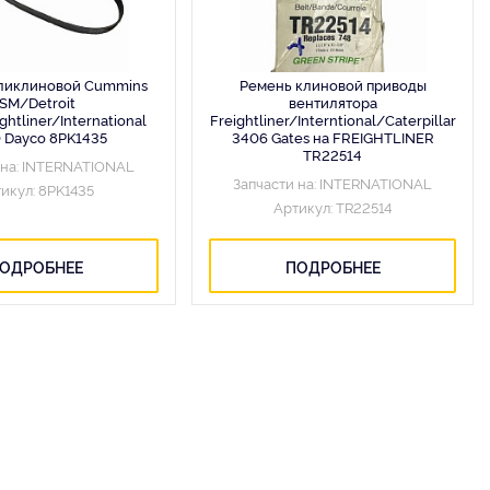
ликлиновой Cummins
Ремень клиновой приводы
ISM/Detroit
вентилятора
ghtliner/International
Freightliner/Interntional/Caterpillar
 Dayco 8PK1435
3406 Gates на FREIGHTLINER
TR22514
 на: INTERNATIONAL
Запчасти на: INTERNATIONAL
икул: 8PK1435
Артикул: TR22514
ОДРОБНЕЕ
ПОДРОБНЕЕ