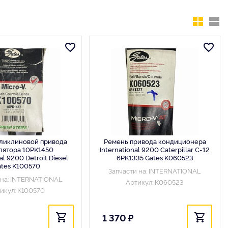
ликлиновой привода
Ремень привода кондиционера
лятора 10PK1450
International 9200 Caterpillar C-12
al 9200 Detroit Diesel
6PK1335 Gates K060523
tes K100570
Запчасти на: INTERNATIONAL
 на: INTERNATIONAL
Артикул: K060523
икул: K100570
1 370 ₽