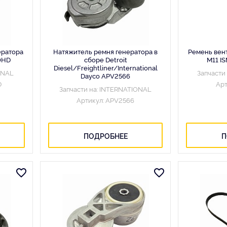
ератора
Натяжитель ремня генератора в
Ремень вен
0HD
сборе Detroit
М11 I
Diesel/Freightliner/International
ONAL
Запчасти
Dayco APV2566
D
Арт
Запчасти на: INTERNATIONAL
Артикул: APV2566
ПОДРОБНЕЕ
П