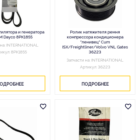
тилятора и генератора
Ролик натяжителя ремня
SM Dayco 8PK1855
компрессора кондиционера
"ленивец" Cum
 на: INTERNATIONAL
ISX/Freightliner/Volvo VNL Gates
икул: 8PK1855
36223
Запчасти на: INTERNATIONAL
Артикул: 36223
ОДРОБНЕЕ
ПОДРОБНЕЕ