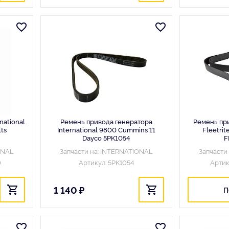
national
Ремень привода генератора
Ремень пр
ts
International 9800 Cummins 11
Fleetri
Dayco 5PK1054
F
ONAL
Запчасти на: INTERNATIONAL
Запчасти
0
Артикул: 5PK1054
Артик
1 140 ₽
П