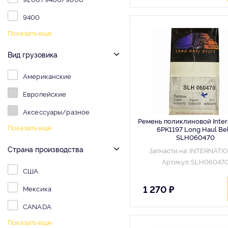
9400
Показать еще
Вид грузовика
Американские
Европейские
Аксессуары/разное
Ремень поликлиновой Inter
Показать еще
6PK1197 Long Haul Bel
SLH060470
Страна производства
Запчасти на: INTERNATI
Артикул: SLH06047
США
1 270 ₽
Мексика
CANADA
Показать еще