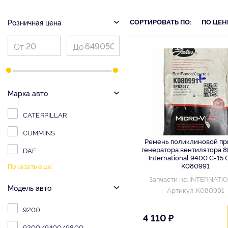
СОРТИРОВАТЬ ПО:
ПО ЦЕН
Розничная цена
Марка авто
CATERPILLAR
CUMMINS
Ремень поликлиновой пр
генератора вентилятора 8
DAF
International 9400 C-15 
K080991
Показать еще
Запчасти на: INTERNATI
Модель авто
Артикул: K080991
9200
4 110 ₽
9200/9400/9800