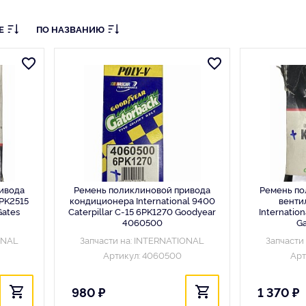
Е
ПО НАЗВАНИЮ
ивода
Ремень поликлиновой привода
Ремень по
PK2515
кондиционера International 9400
венти
Gates
Caterpillar C-15 6PK1270 Goodyear
Internation
4060500
Ga
ONAL
Запчасти на: INTERNATIONAL
Запчасти
Артикул: 4060500
Арт
980 ₽
1 370 ₽