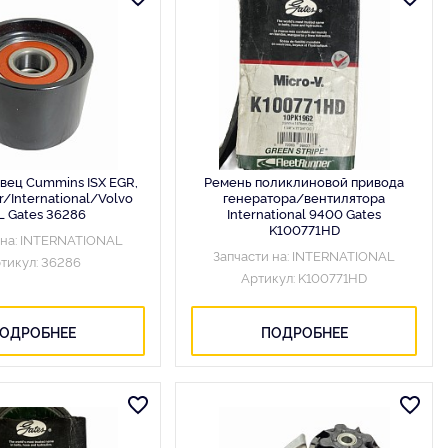
вец Cummins ISX EGR,
Ремень поликлиновой привода
er/International/Volvo
генератора/вентилятора
 Gates 36286
International 9400 Gates
K100771HD
 на: INTERNATIONAL
Запчасти на: INTERNATIONAL
тикул: 36286
Артикул: K100771HD
ОДРОБНЕЕ
ПОДРОБНЕЕ