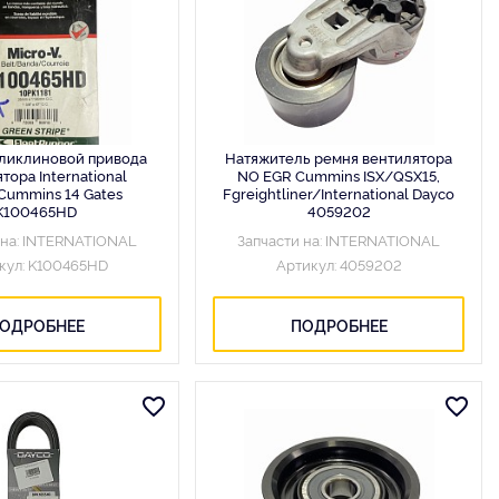
ликлиновой привода
Натяжитель ремня вентилятора
тора International
NO EGR Cummins ISX/QSX15,
ummins 14 Gates
Fgreightliner/International Dayco
K100465HD
4059202
 на: INTERNATIONAL
Запчасти на: INTERNATIONAL
кул: K100465HD
Артикул: 4059202
ОДРОБНЕЕ
ПОДРОБНЕЕ