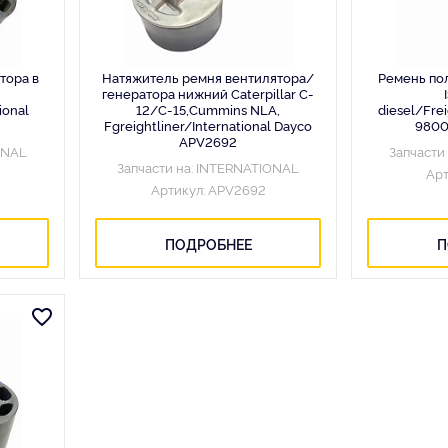
тора в
Натяжитель ремня вентилятора/
Ремень по
генератора нижний Caterpillar C-
ional
12/C-15,Cummins NLA,
diesel/Frei
Fgreightliner/International Dayco
9800
APV2692
ONAL
Запчасти
Запчасти на: INTERNATIONAL
Арт
Артикул: APV2692
ПОДРОБНЕЕ
П