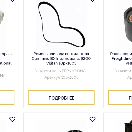
тора в
Ремень привода вентилятора
Ролик лени
Cummins ISX Internetional 9200
Freightlin
ational
Vilitan 10pk1805
VNL
Запчасти на: INTERNATIONAL
Запчасти
ONAL
Артикул: 10pk1805
Ар
ПОДРОБНЕЕ
П