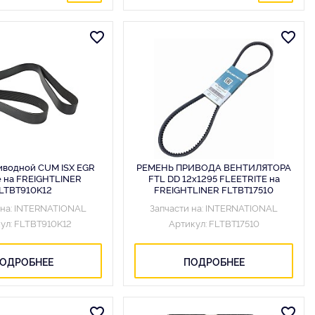
иводной CUM ISX EGR
РЕМЕНЬ ПРИВОДА ВЕНТИЛЯТОРА
te на FREIGHTLINER
FTL DD 12x1295 FLEETRITE на
LTBT910K12
FREIGHTLINER FLTBT17510
 на: INTERNATIONAL
Запчасти на: INTERNATIONAL
ул: FLTBT910K12
Артикул: FLTBT17510
ОДРОБНЕЕ
ПОДРОБНЕЕ