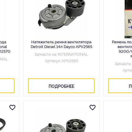
ода
Натяжитель ремня вентилятора
Ремень по
onal
Detroit Diesel 14л Dayco APV2565
вентиля
22570
9200/C
Запчасти на: INTERNATIONAL
ONAL
Артикул: APV2565
Запчасти
Арти
ПОДРОБНЕЕ
П