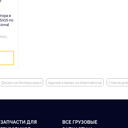
тора в
SX15 no
tional
ONAL
Диски на Интернэшнл
Задний клапан на International
Стекла для
ЗАПЧАСТИ ДЛЯ
ВСЕ ГРУЗОВЫЕ