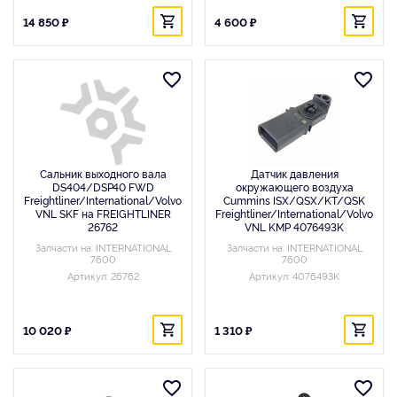
14 850 ₽
4 600 ₽
Сальник выходного вала
Датчик давления
DS404/DSP40 FWD
окружающего воздуха
Freightliner/International/Volvo
Cummins ISX/QSX/KT/QSK
VNL SKF на FREIGHTLINER
Freightliner/International/Volvo
26762
VNL KMP 4076493K
Запчасти на: INTERNATIONAL
Запчасти на: INTERNATIONAL
7600
7600
Артикул: 26762
Артикул: 4076493K
10 020 ₽
1 310 ₽