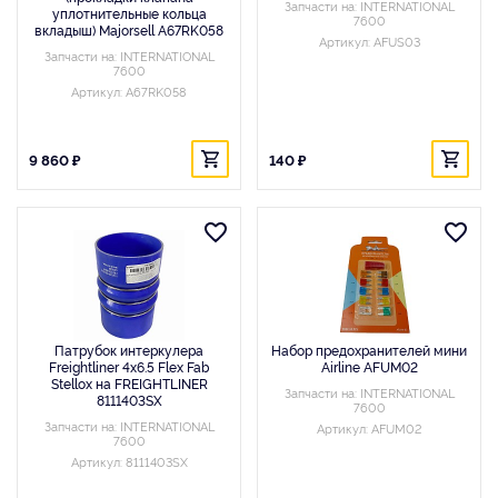
Запчасти на: INTERNATIONAL
уплотнительные кольца
7600
вкладыш) Majorsell A67RK058
Артикул: AFUS03
Запчасти на: INTERNATIONAL
7600
Артикул: A67RK058
9 860 ₽
140 ₽
Патрубок интеркулера
Набор предохранителей мини
Freightliner 4x6.5 Flex Fab
Airline AFUM02
Stellox на FREIGHTLINER
Запчасти на: INTERNATIONAL
8111403SX
7600
Запчасти на: INTERNATIONAL
Артикул: AFUM02
7600
Артикул: 8111403SX