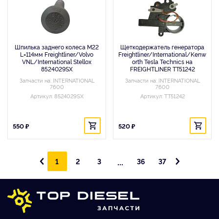
Шпилька заднего колеса M22
Щеткодержатель генератора
L=114мм Freightliner/Volvo
Freightliner/International/Kenw
VNL/International Stellox
orth Tesla Technics на
8524029SX
FREIGHTLINER TT51242
Запчасти на: INTERNATIONAL
Запчасти на: INTERNATIONAL
7600
7600
Артикул: 8524029SX
Артикул: TT51242
550 ₽
520 ₽
...
1
2
3
36
37