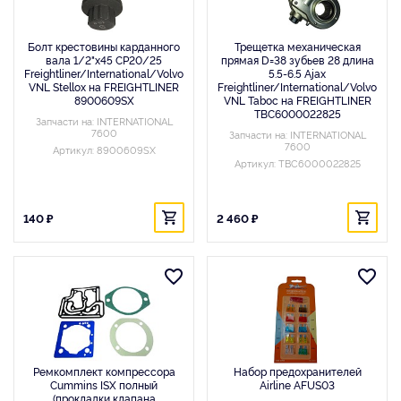
Болт крестовины карданного
Трещетка механическая
вала 1/2"x45 CP20/25
прямая D=38 зубьев 28 длина
Freightliner/International/Volvo
5.5-6.5 Ajax
VNL Stellox на FREIGHTLINER
Freightliner/International/Volvo
8900609SX
VNL Taboc на FREIGHTLINER
TBC6000022825
Запчасти на: INTERNATIONAL
7600
Запчасти на: INTERNATIONAL
7600
Артикул: 8900609SX
Артикул: TBC6000022825
140 ₽
2 460 ₽
Ремкомплект компрессора
Набор предохранителей
Cummins ISX полный
Airline AFUS03
(прокладки клапана