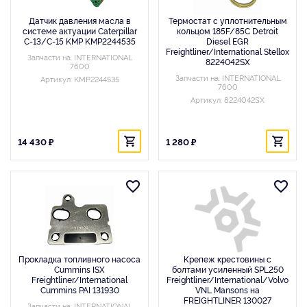
Датчик давления масла в
Термостат с уплотнительным
системе актуации Caterpillar
кольцом 185F/85C Detroit
C-13/C-15 KMP KMP2244535
Diesel EGR
Freightliner/International Stellox
Запчасти на: INTERNATIONAL
8224042SX
7600
Запчасти на: INTERNATIONAL
Артикул: KMP2244535
7600
Артикул: 8224042SX
14 430 ₽
1 280 ₽
Прокладка топливного насоса
Крепеж крестовины с
Cummins ISX
болтами усиленный SPL250
Freightliner/International
Freightliner/International/Volvo
Cummins PAI 131930
VNL Mansons на
FREIGHTLINER 130027
Запчасти на: INTERNATIONAL