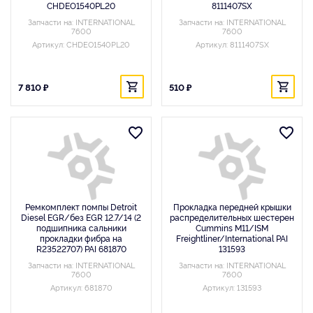
CHDEO1540PL20
8111407SX
Запчасти на: INTERNATIONAL
Запчасти на: INTERNATIONAL
7600
7600
Артикул: CHDEO1540PL20
Артикул: 8111407SX
7 810 ₽
510 ₽
Ремкомплект помпы Detroit
Прокладка передней крышки
Diesel EGR/без EGR 12.7/14 (2
распределительных шестерен
подшипника сальники
Cummins M11/ISM
прокладки фибра на
Freightliner/International PAI
R23522707) PAI 681870
131593
Запчасти на: INTERNATIONAL
Запчасти на: INTERNATIONAL
7600
7600
Артикул: 681870
Артикул: 131593