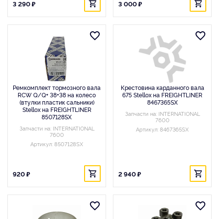
3 290 ₽
3 000 ₽
Ремкомплект тормозного вала
Крестовина карданного вала
RCW Q/Q+ 38+38 на колесо
675 Stellox на FREIGHTLINER
(втулки пластик сальники)
8467365SX
Stellox на FREIGHTLINER
Запчасти на: INTERNATIONAL
8507128SX
7600
Запчасти на: INTERNATIONAL
Артикул: 8467365SX
7600
Артикул: 8507128SX
920 ₽
2 940 ₽