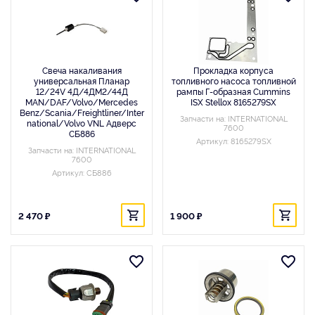
Свеча накаливания
Прокладка корпуса
универсальная Планар
топливного насоса топливной
12/24V 4Д/4ДМ2/44Д
рампы Г-образная Cummins
MAN/DAF/Volvo/Mercedes
ISX Stellox 8165279SX
Benz/Scania/Freightliner/Inter
Запчасти на: INTERNATIONAL
national/Volvo VNL Адверс
7600
СБ886
Артикул: 8165279SX
Запчасти на: INTERNATIONAL
7600
Артикул: СБ886
2 470 ₽
1 900 ₽