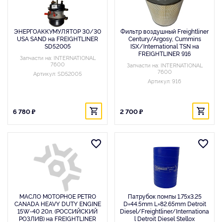
ЭНЕРГОАККУМУЛЯТОР 30/30
Фильтр воздушный Freightliner
USA SAND на FREIGHTLINER
Century/Argosy, Cummins
SD52005
ISX/International TSN на
FREIGHTLINER 916
Запчасти на: INTERNATIONAL
7600
Запчасти на: INTERNATIONAL
7600
Артикул: SD52005
Артикул: 916
6 780 ₽
2 700 ₽
МАСЛО МОТОРНОЕ PETRO
Патрубок помпы 1.75x3.25
CANADA HEAVY DUTY ENGINE
D=44.5mm L=82.65mm Detroit
15W-40 20л. (РОССИЙСКИЙ
Diesel/Freightliner/Internationa
РОЗЛИВ) на FREIGHTLINER
l Detroit Diesel Stellox