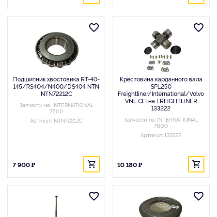
Подшипник хвостовика RT-40-
Крестовина карданного вала
145/RS404/N400/DS404 NTN
SPL250
NTN72212C
Freightliner/International/Volvo
VNL CEI на FREIGHTLINER
Запчасти на: INTERNATIONAL
133222
7600
Запчасти на: INTERNATIONAL
Артикул: NTN72212C
7600
Артикул: 133222
7 900 ₽
10 180 ₽