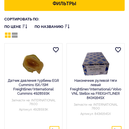
ФИЛЬТРЫ
СОРТИРОВАТЬ ПО:
ПО ЦЕНЕ
ПО НАЗВАНИЮ
Датчик давления турбины EGR
Наконечник рулевой тяги
Cummins ISX/ISM
левый
Freightliner/International
Freightliner/International/Volvo
Cummins 4928593K
VNL Stellox на FREIGHTLINER
8434164SX
Запчасти на: INTERNATIONAL
7600
Запчасти на: INTERNATIONAL
7600
Артикул: 4928593K
Артикул: 8434164SX