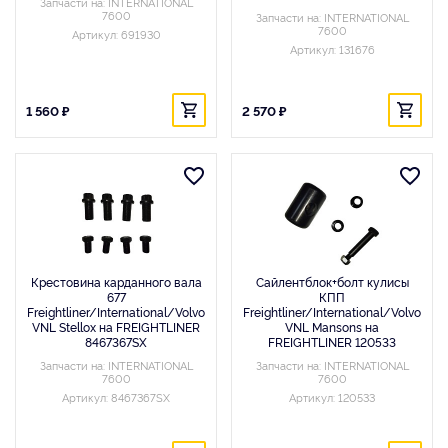
Запчасти на: INTERNATIONAL
7600
Запчасти на: INTERNATIONAL
7600
Артикул: 691930
Артикул: 131676
1 560 ₽
2 570 ₽
Крестовина карданного вала
Сайлентблок+болт кулисы
677
КПП
Freightliner/International/Volvo
Freightliner/International/Volvo
VNL Stellox на FREIGHTLINER
VNL Mansons на
8467367SX
FREIGHTLINER 120533
Запчасти на: INTERNATIONAL
Запчасти на: INTERNATIONAL
7600
7600
Артикул: 8467367SX
Артикул: 120533