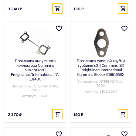
3 240 ₽
130 ₽
Прокладка выпускного
Прокладка сливной трубки
коллектора Cummins
турбины EGR Cummins ISX
N14/NH/NT
Freightliner/International
Freightliner/International PAI
Cummins Stellox 8165185SX
131400
Запчасти на: INTERNATIONAL
7600
Запчасти на: INTERNATIONAL
7600
Артикул: 8165185SX
Артикул: 131400
2 370 ₽
150 ₽