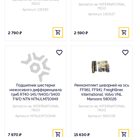
7600
Запчасти на: INTERNATIONAL
7600
Артикул: 131930
Артикул: 130027
2 790 ₽
2 590 ₽
Подшипник шестерни
Ремкомплект шкворней на ось
межосевого дифференциала
FF961, FF941, Freightliner,
гриб RT40-145/N400/S400
International, Volvo VNL
FWD NTN NTNJLM710949
Mansons 580026
Запчасти на: INTERNATIONAL
Запчасти на: INTERNATIONAL
7600
7600
Артикул: NTNJLM710949
Артикул: 580026
7 970 ₽
15 630 ₽