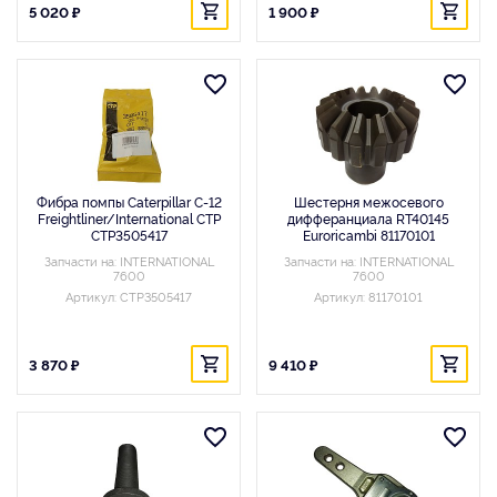
5 020 ₽
1 900 ₽
Фибра помпы Caterpillar C-12
Шестерня межосевого
Freightliner/International CTP
дифферанциала RT40145
CTP3505417
Euroricambi 81170101
Запчасти на: INTERNATIONAL
Запчасти на: INTERNATIONAL
7600
7600
Артикул: CTP3505417
Артикул: 81170101
3 870 ₽
9 410 ₽