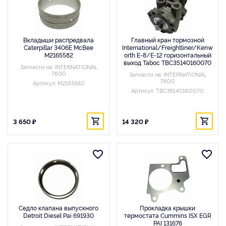
Вкладыши распредвала
Главный кран тормозной
Caterpillar 3406E McBee
International/Freightliner/Kenw
M2165582
orth E-8/E-12 горизонтальный
выход Taboc TBC35140160070
Запчасти на: INTERNATIONAL
7600
Запчасти на: INTERNATIONAL
7600
Артикул: M2165582
Артикул: TBC35140160070
3 650 ₽
14 320 ₽
Седло клапана выпускного
Прокладка крышки
Detroit Diesel Pai 691930
термостата Cummins ISX EGR
PAI 131676