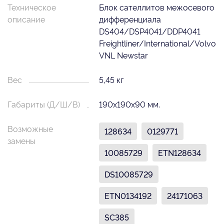
Техническое
Блок сателлитов межосевого
описание
дифференциала
DS404/DSP4041/DDP4041
Freightliner/International/Volvo
VNL Newstar
Вес
5,45 кг
Габариты (Д/Ш/В)
190х190х90 мм.
Возможные
128634
0129771
замены
10085729
ETN128634
DS10085729
ETN0134192
24171063
SC385