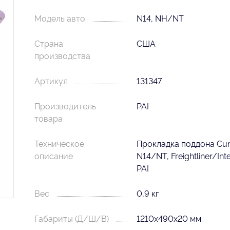
Модель авто
N14, NH/NT
Страна
США
производства
Артикул
131347
Производитель
PAI
товара
Техническое
Прокладка поддона Cu
описание
N14/NT, Freightliner/Inte
PAI
Вес
0,9 кг
Габариты (Д/Ш/В)
1210х490х20 мм.