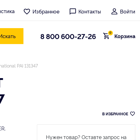
истика
Избранное
Контакты
Войти
0
8 800 600-27-26
Искать
Корзина
ational PAI 131347
T
7
В ИЗБРАННОЕ
R,
Нужен товар? Оставте запрос на