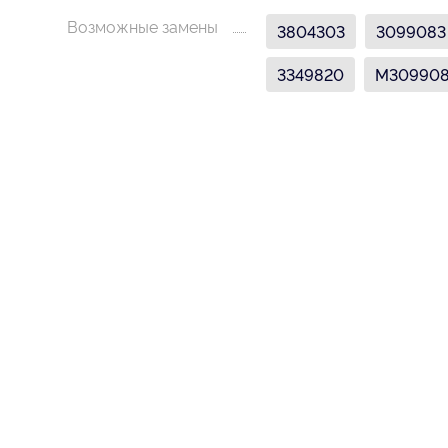
Возможные замены
3804303
3099083
3349820
M30990