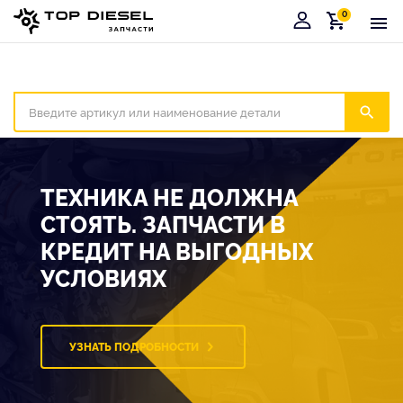
0
Корзина
Иска
ТЕХНИКА НЕ ДОЛЖНА
СТОЯТЬ. ЗАПЧАСТИ В
КРЕДИТ НА ВЫГОДНЫХ
УСЛОВИЯХ
УЗНАТЬ ПОДРОБНОСТИ