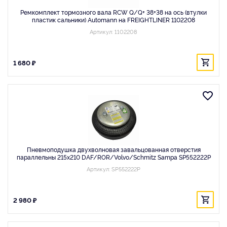
Ремкомплект тормозного вала RCW Q/Q+ 38+38 на ось (втулки
пластик сальники) Automann на FREIGHTLINER 1102208
Артикул: 1102208
1 680 ₽
Пневмоподушка двухволновая завальцованная отверстия
параллельны 215x210 DAF/ROR/Volvo/Schmitz Sampa SP552222P
Артикул: SP552222P
2 980 ₽