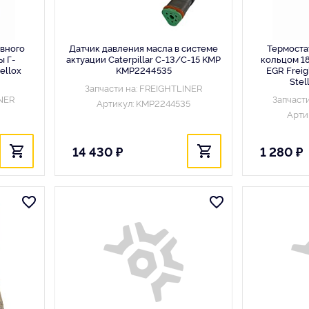
вного
Датчик давления масла в системе
Термоста
ы Г-
актуации Caterpillar C-13/C-15 KMP
кольцом 18
ellox
KMP2244535
EGR Freig
Ste
Запчасти на: FREIGHTLINER
INER
Запчаст
Артикул: KMP2244535
Арти
14 430 ₽
1 280 ₽