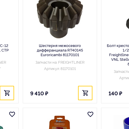
 C-12
Шестерня межосевого
Болт крест
l CTP
дифферанциала RT40145
1/2
Euroricambi 81170101
Freightlin
VNL Stel
INER
Запчасти на: FREIGHTLINER
7
Артикул: 81170101
Запчаст
Арти
9 410 ₽
140 ₽