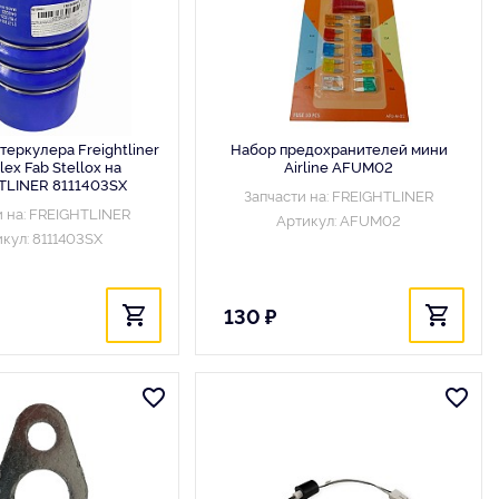
теркулера Freightliner
Набор предохранителей мини
lex Fab Stellox на
Airline AFUM02
TLINER 8111403SX
Запчасти на: FREIGHTLINER
и на: FREIGHTLINER
Артикул: AFUM02
кул: 8111403SX
130 ₽