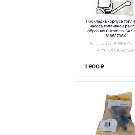
Прокладка корпуса топли
насоса топливной рамп
образная Cummins ISX St
8165279SX
Запчасти на: FREIGHTL
Артикул: 8165279SX
1 900 ₽