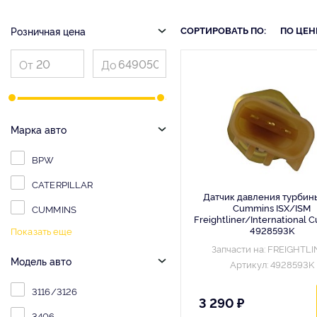
СОРТИРОВАТЬ ПО:
ПО ЦЕН
Розничная цена
Марка авто
BPW
CATERPILLAR
Датчик давления турбин
Cummins ISX/ISM
CUMMINS
Freightliner/International
4928593K
Показать еще
Запчасти на: FREIGHTL
Модель авто
Артикул: 4928593K
3116/3126
3 290 ₽
3406