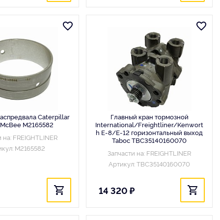
спредвала Caterpillar
Главный кран тормозной
 McBee M2165582
International/Freightliner/Kenwort
h E-8/E-12 горизонтальный выход
и на: FREIGHTLINER
Taboc TBC35140160070
икул: M2165582
Запчасти на: FREIGHTLINER
Артикул: TBC35140160070
14 320 ₽