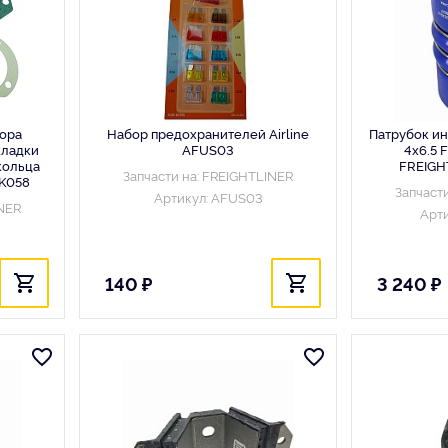
ора
Набор предохранителей Airline
Патрубок ин
кладки
AFUS03
4x6.5 F
кольца
FREIGH
Запчасти на: FREIGHTLINER
RK058
Запчаст
Артикул: AFUS03
INER
Арти
140 ₽
3 240 ₽