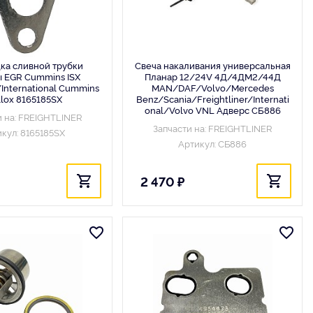
ка сливной трубки
Свеча накаливания универсальная
 EGR Cummins ISX
Планар 12/24V 4Д/4ДМ2/44Д
/International Cummins
MAN/DAF/Volvo/Mercedes
llox 8165185SX
Benz/Scania/Freightliner/Internati
onal/Volvo VNL Адверс СБ886
и на: FREIGHTLINER
Запчасти на: FREIGHTLINER
кул: 8165185SX
Артикул: СБ886
2 470 ₽