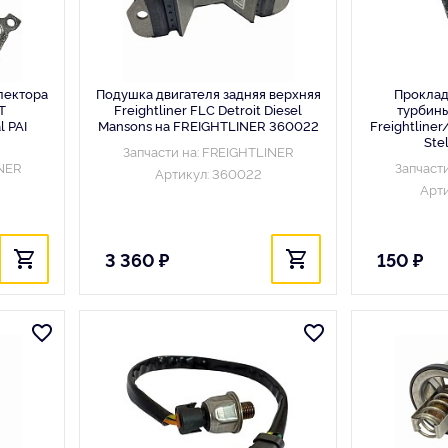
лектора
Подушка двигателя задняя верхняя
Проклад
T
Freightliner FLC Detroit Diesel
турбины
l PAI
Mansons на FREIGHTLINER 360022
Freightliner
Ste
Запчасти на: FREIGHTLINER
INER
Запчаст
Артикул: 360022
Арти
3 360 ₽
150 ₽