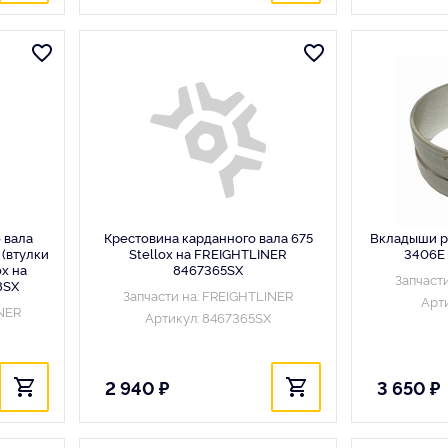
 вала
Крестовина карданного вала 675
Вкладыши ра
(втулки
Stellox на FREIGHTLINER
3406E
ox на
8467365SX
Запчаст
8SX
Запчасти на: FREIGHTLINER
Арт
INER
Артикул: 8467365SX
2 940 ₽
3 650 ₽