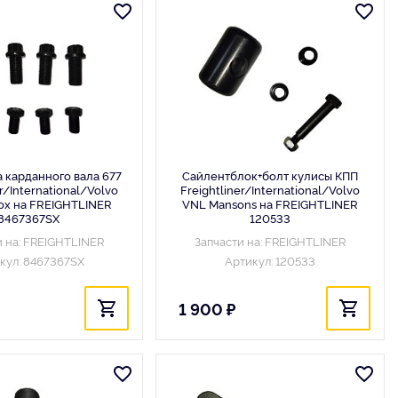
 карданного вала 677
Сайлентблок+болт кулисы КПП
er/International/Volvo
Freightliner/International/Volvo
lox на FREIGHTLINER
VNL Mansons на FREIGHTLINER
8467367SX
120533
и на: FREIGHTLINER
Запчасти на: FREIGHTLINER
кул: 8467367SX
Артикул: 120533
1 900 ₽