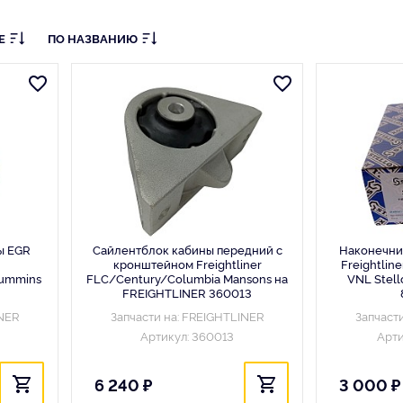
Е
ПО НАЗВАНИЮ
ы EGR
Сайлентблок кабины передний с
Наконечник
кронштейном Freightliner
Freightlin
 Cummins
FLC/Century/Columbia Mansons на
VNL Stel
FREIGHTLINER 360013
INER
Запчасти на: FREIGHTLINER
Запчаст
Артикул: 360013
Арти
6 240 ₽
3 000 ₽