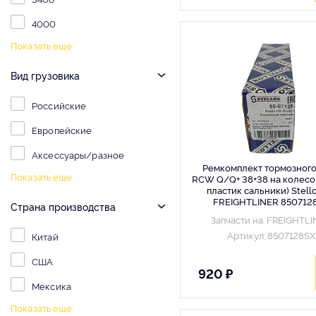
4000
Показать еще
Вид грузовика
Российские
Европейские
Аксессуары/разное
Ремкомплект тормозного
Показать еще
RCW Q/Q+ 38+38 на колесо 
пластик сальники) Stell
FREIGHTLINER 850712
Страна производства
Запчасти на: FREIGHTL
Артикул: 8507128SX
Китай
США
920 ₽
Мексика
Показать еще