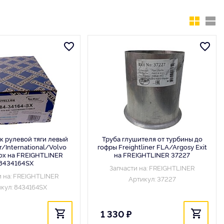
 рулевой тяги левый
Труба глушителя от турбины до
er/International/Volvo
гофры Freightliner FLA/Argosy Exit
lox на FREIGHTLINER
на FREIGHTLINER 37227
8434164SX
Запчасти на: FREIGHTLINER
и на: FREIGHTLINER
Артикул: 37227
кул: 8434164SX
1 330 ₽