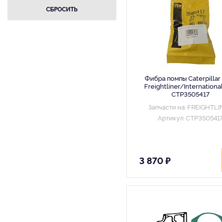
Фибра помпы Caterpillar
Freightliner/Internationa
CTP3505417
Запчасти на: FREIGHTL
Артикул: CTP350541
3 870 ₽