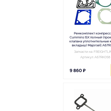
Ремкомплект компресс
Cummins ISX полный (про
клапана уплотнительные 
вкладыш) Majorsell A67
Запчасти на: FREIGHTL
Артикул: A67RK058
9 860 ₽