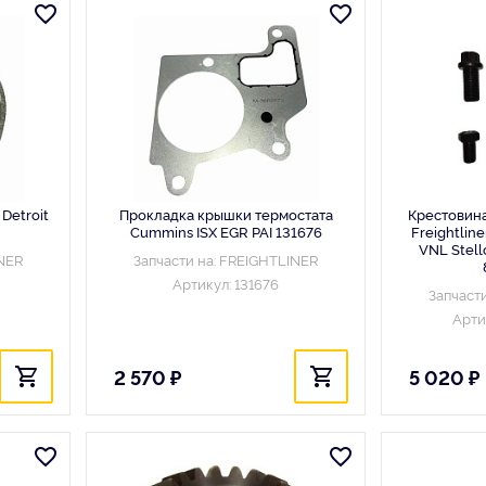
Detroit
Прокладка крышки термостата
Крестовина
Cummins ISX EGR PAI 131676
Freightlin
VNL Stel
INER
Запчасти на: FREIGHTLINER
Артикул: 131676
Запчаст
Арти
2 570 ₽
5 020 ₽