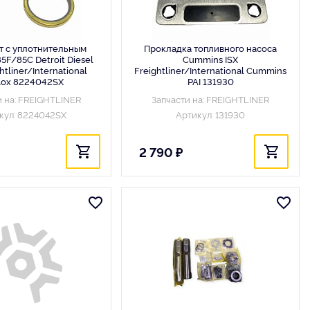
т с уплотнительным
Прокладка топливного насоса
5F/85C Detroit Diesel
Cummins ISX
htliner/International
Freightliner/International Cummins
llox 8224042SX
PAI 131930
и на: FREIGHTLINER
Запчасти на: FREIGHTLINER
кул: 8224042SX
Артикул: 131930
2 790 ₽