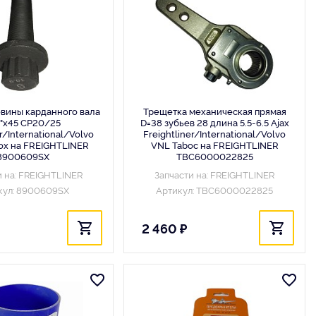
овины карданного вала
Трещетка механическая прямая
"x45 CP20/25
D=38 зубьев 28 длина 5.5-6.5 Ajax
er/International/Volvo
Freightliner/International/Volvo
lox на FREIGHTLINER
VNL Taboc на FREIGHTLINER
8900609SX
TBC6000022825
и на: FREIGHTLINER
Запчасти на: FREIGHTLINER
кул: 8900609SX
Артикул: TBC6000022825
2 460 ₽