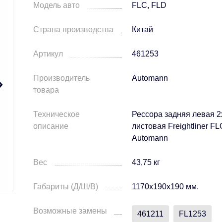
Модель авто
FLC, FLD
Страна производства
Китай
Артикул
461253
Производитель
Automann
товара
Техническое
Рессора задняя левая 2
описание
листовая Freightliner F
Automann
Вес
43,75 кг
Габариты (Д/Ш/В)
1170х190х190 мм.
Возможные замены
461211
FL1253