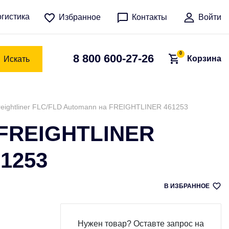
гистика
Избранное
Контакты
Войти
0
8 800 600-27-26
Корзина
Искать
reightliner FLC/FLD Automann на FREIGHTLINER 461253
FREIGHTLINER
1253
В ИЗБРАННОЕ
Нужен товар? Оставте запрос на