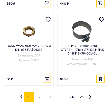
860 ₽
440 ₽
Гайка стремянки M24x1.5/8мм
ХОМУТ ГЛУШИТЕЛЯ
DIN 936 Febi 01033
СТУПЕНЧАТЫЙ 127/132 НЕРЖ
5" S&K SK794001401
Запчасти на: DAF
Запчасти на: DAF
Артикул: 01033
Артикул: SK794001401
50 ₽
610 ₽
...
1
2
3
24
25