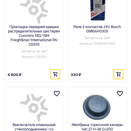
Прокладка передней крышки
Реле 5 контактов 24V Bosch
распределительных шестерен
0986AH0305
Cummins M11/ISM
Запчасти на: DAF
Freightliner/International PAI
Артикул: 0986AH0305
131593
Запчасти на: DAF
Артикул: 131593
4 600 ₽
330 ₽
Выключатель клавишный
Мембрана тормозной камеры
стеклоподьемника ! со
тип 27 H=36 D=200