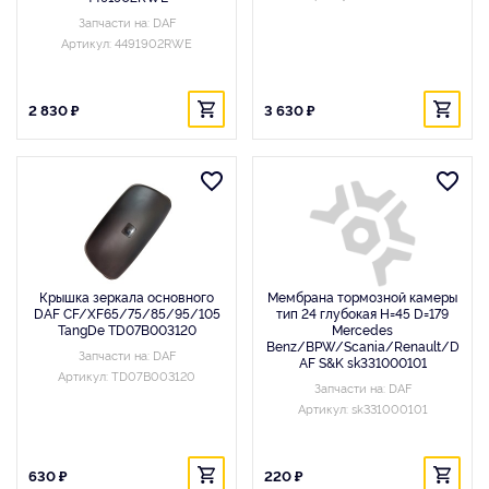
Запчасти на: DAF
Артикул: 4491902RWE
2 830 ₽
3 630 ₽
Крышка зеркала основного
Мембрана тормозной камеры
DAF CF/XF65/75/85/95/105
тип 24 глубокая H=45 D=179
TangDe TD07B003120
Mercedes
Benz/BPW/Scania/Renault/D
Запчасти на: DAF
AF S&K sk331000101
Артикул: TD07B003120
Запчасти на: DAF
Артикул: sk331000101
630 ₽
220 ₽