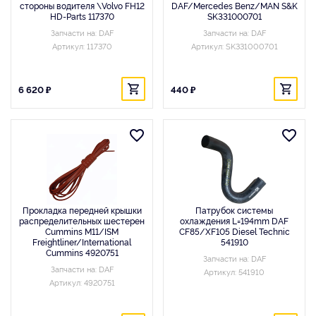
стороны водителя \Volvo FH12
DAF/Mercedes Benz/MAN S&K
HD-Parts 117370
SK331000701
Запчасти на: DAF
Запчасти на: DAF
Артикул: 117370
Артикул: SK331000701
6 620 ₽
440 ₽
Прокладка передней крышки
Патрубок системы
распределительных шестерен
охлаждения L=194mm DAF
Cummins M11/ISM
CF85/XF105 Diesel Technic
Freightliner/International
541910
Cummins 4920751
Запчасти на: DAF
Запчасти на: DAF
Артикул: 541910
Артикул: 4920751