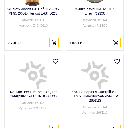
Фильтр масляный Daf CF75/85
Крышка ступицы DAF XF95
XF95 2001> Hengst E43HD213
Errevi 719108
Запчасти на: DAF
Запчасти на: DAF
Артикул: E43HD213
Артикул: 719108
2 790 ₽
1 080 ₽
Кольцо поршневое среднее
Кольцо поршня Caterpillar C-
Caterpillar C-13 CTP 3003086
11/C-13 маслосъемное CTP
2651113
Запчасти на: DAF
Запчасти на: DAF
Артикул: 3003086
Артикул: 2651113