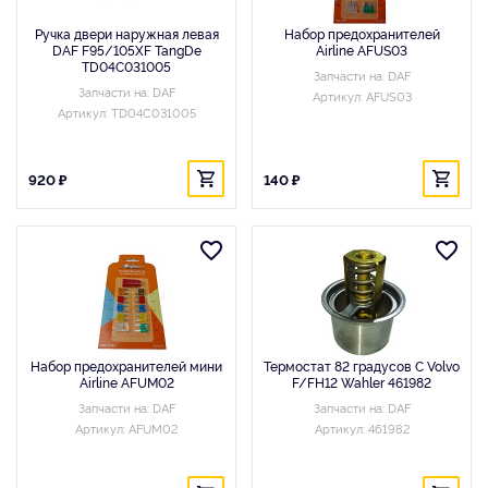
Ручка двери наружная левая
Набор предохранителей
DAF F95/105XF TangDe
Airline AFUS03
TD04C031005
Запчасти на: DAF
Запчасти на: DAF
Артикул: AFUS03
Артикул: TD04C031005
920 ₽
140 ₽
Набор предохранителей мини
Термостат 82 градусов C Volvo
Airline AFUM02
F/FH12 Wahler 461982
Запчасти на: DAF
Запчасти на: DAF
Артикул: AFUM02
Артикул: 461982