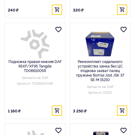
240 ₽
320 ₽
Подножка правая нижняя DAF
Ремкомплект седельного
95XF/XF95 Tangde
устройства замка без ЦС
TD0661005R
(подкова захват палец
пружина болты) Jost JSK 37
Запчасти на: DAF
SE-M 15210
Артикул: TD0661005R
Запчасти на: DAF
Артикул: 15210
1 160 ₽
3 250 ₽