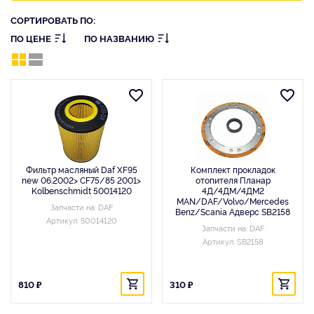
СОРТИРОВАТЬ ПО:
ПО ЦЕНЕ
ПО НАЗВАНИЮ
Фильтр масляный Daf XF95
Комплект прокладок
new 06.2002> CF75/85 2001>
отопителя Планар
Kolbenschmidt 50014120
4Д/4ДМ/4ДМ2
MAN/DAF/Volvo/Mercedes
Запчасти на: DAF
Benz/Scania Адверс SB2158
Артикул: 50014120
Запчасти на: DAF
Артикул: SB2158
810 ₽
310 ₽