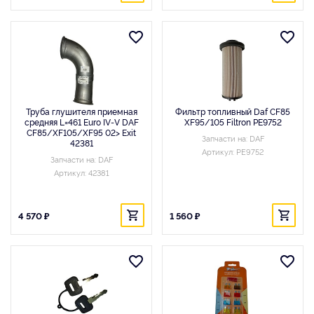
Труба глушителя приемная
Фильтр топливный Daf CF85
средняя L=461 Euro IV-V DAF
XF95/105 Filtron PE9752
CF85/XF105/XF95 02> Exit
Запчасти на: DAF
42381
Артикул: PE9752
Запчасти на: DAF
Артикул: 42381
4 570 ₽
1 560 ₽