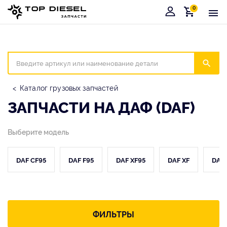
0
Корзина
Иска
Каталог грузовых запчастей
ЗАПЧАСТИ НА ДАФ (DAF)
Выберите модель
DAF CF95
DAF F95
DAF XF95
DAF XF
DAF 
ФИЛЬТРЫ