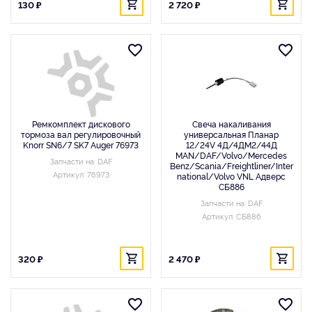
130 ₽
2 720 ₽
Ремкомплект дискового
Свеча накаливания
тормоза вал регулировочный
универсальная Планар
Knorr SN6/7 SK7 Auger 76973
12/24V 4Д/4ДМ2/44Д
MAN/DAF/Volvo/Mercedes
Запчасти на: DAF
Benz/Scania/Freightliner/Inter
Артикул: 76973
national/Volvo VNL Адверс
СБ886
Запчасти на: DAF
Артикул: СБ886
320 ₽
2 470 ₽