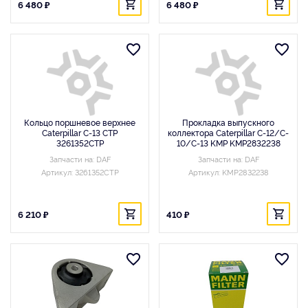
6 480 ₽
6 480 ₽
Кольцо поршневое верхнее
Прокладка выпускного
Caterpillar C-13 CTP
коллектора Caterpillar C-12/C-
3261352CTP
10/C-13 KMP KMP2832238
Запчасти на: DAF
Запчасти на: DAF
Артикул: 3261352CTP
Артикул: KMP2832238
6 210 ₽
410 ₽