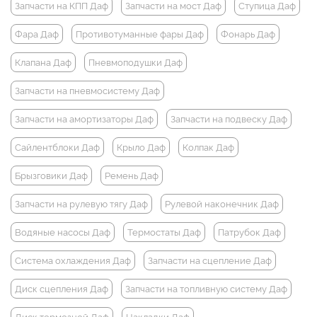
Запчасти на КПП Даф
Запчасти на мост Даф
Ступица Даф
Фара Даф
Противотуманные фары Даф
Фонарь Даф
Клапана Даф
Пневмоподушки Даф
Запчасти на пневмосистему Даф
Запчасти на амортизаторы Даф
Запчасти на подвеску Даф
Сайлентблоки Даф
Крыло Даф
Колпак Даф
Брызговики Даф
Ремень Даф
Запчасти на рулевую тягу Даф
Рулевой наконечник Даф
Водяные насосы Даф
Термостаты Даф
Патрубок Даф
Система охлаждения Даф
Запчасти на сцепление Даф
Диск сцепления Даф
Запчасти на топливную систему Даф
Диск тормозной Даф
Накладки Даф