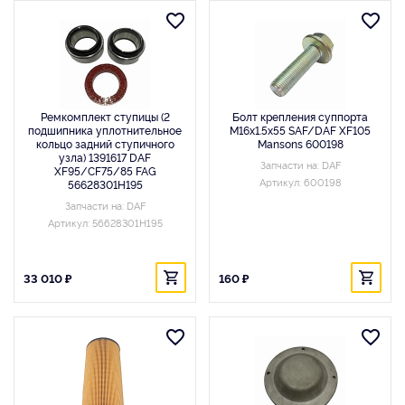
Ремкомплект ступицы (2
Болт крепления суппорта
подшипника уплотнительное
M16x1.5x55 SAF/DAF XF105
кольцо задний ступичного
Mansons 600198
узла) 1391617 DAF
Запчасти на: DAF
XF95/CF75/85 FAG
Артикул: 600198
56628301H195
Запчасти на: DAF
Артикул: 56628301H195
33 010 ₽
160 ₽