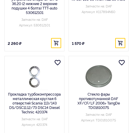
36.20 (2 нижние 2 верхние
Запчасти на: DAF
подушки 4 болта) TTT-auto
Артикул: K117894N50
530612101
Запчасти на: DAF
Артикул: 530612101
2 260 ₽
1 570 ₽
Прокладка турбокомпрессора
Стекло фары
металлическая круглая 6
противотуманной DAF
отверстий Scania 113/143
XF/CF/LF 2006> TangDe
DS/DSC11.12/73 DSC14 Diesel
TD0161007S
Technic 420374
Запчасти на: DAF
Запчасти на: DAF
Артикул: TD0161007S
Артикул: 420374