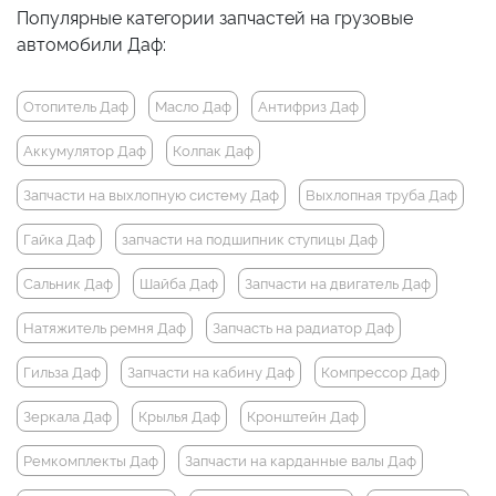
Популярные категории запчастей на грузовые
автомобили Даф:
Отопитель Даф
Масло Даф
Антифриз Даф
Аккумулятор Даф
Колпак Даф
Запчасти на выхлопную систему Даф
Выхлопная труба Даф
Гайка Даф
запчасти на подшипник ступицы Даф
Сальник Даф
Шайба Даф
Запчасти на двигатель Даф
Натяжитель ремня Даф
Запчасть на радиатор Даф
Гильза Даф
Запчасти на кабину Даф
Компрессор Даф
Зеркала Даф
Крылья Даф
Кронштейн Даф
Ремкомплекты Даф
Запчасти на карданные валы Даф