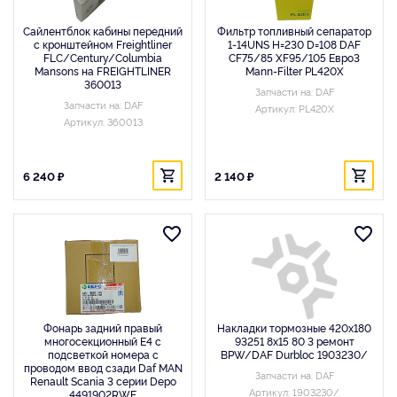
Сайлентблок кабины передний
Фильтр топливный сепаратор
с кронштейном Freightliner
1-14UNS H=230 D=108 DAF
FLC/Century/Columbia
CF75/85 XF95/105 Евро3
Mansons на FREIGHTLINER
Mann-Filter PL420X
360013
Запчасти на: DAF
Запчасти на: DAF
Артикул: PL420X
Артикул: 360013
6 240 ₽
2 140 ₽
Фонарь задний правый
Накладки тормозные 420x180
многосекционный E4 с
93251 8x15 80 3 ремонт
подсветкой номера с
BPW/DAF Durbloc 1903230/
проводом ввод сзади Daf MAN
Запчасти на: DAF
Renault Scania 3 серии Depo
Артикул: 1903230/
4491902RWE