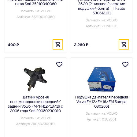
тягач Sorl 35210040060
36.20 (2 нижние 2 верхние
подушки 4 болта) TTT-auto
Запчасти на: VOLVO
530612101
Артикул: 35210040060
Запчасти на: VOLVO
Артикул: 530612101
490 ₽
2 260 ₽
Датчик уровня
Подушка двигателя передняя
пневмоподвески передний/
Volvo FH12/FH16/FM Sampa
задний Volvo FM/FH12/13/16 с
0302861
2006 года Sorl 29080230010
Запчасти на: VOLVO
Запчасти на: VOLVO
Артикул: 0302861
Артикул: 29080230010