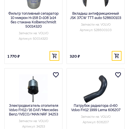
Фильтр топливный сепаратор
Вкладыш антифрикционный
10 микрон H=158 D=108 1x14
JSK 37CW TTT-auto 528600103
без стакана Kolbenschmidt
Запчасти на: VOLVO
50014320
Артикул: 528600103
Запчасти на: VOLVO
Артикул: 50014320
1 770 ₽
320 ₽
Электродвигатель отопителя
Патрубок радиатора d=60
Volvo FH12/16 DAF/Mercedes
Volvo FH12 1999 Lema 606207
Benz/IVECO/MAN NRF 34253
Запчасти на: VOLVO
Запчасти на: VOLVO
Артикул: 606207
Артикул: 34253