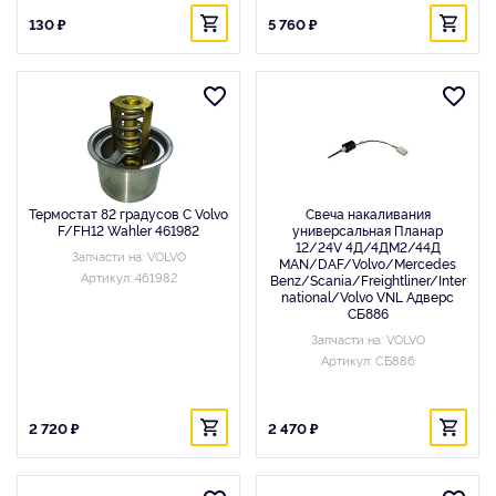
130 ₽
5 760 ₽
Термостат 82 градусов C Volvo
Свеча накаливания
F/FH12 Wahler 461982
универсальная Планар
12/24V 4Д/4ДМ2/44Д
Запчасти на: VOLVO
MAN/DAF/Volvo/Mercedes
Артикул: 461982
Benz/Scania/Freightliner/Inter
national/Volvo VNL Адверс
СБ886
Запчасти на: VOLVO
Артикул: СБ886
2 720 ₽
2 470 ₽