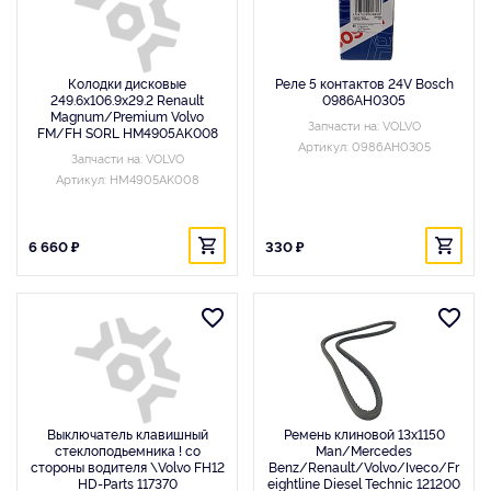
Колодки дисковые
Реле 5 контактов 24V Bosch
249.6x106.9x29.2 Renault
0986AH0305
Magnum/Premium Volvo
Запчасти на: VOLVO
FM/FH SORL HM4905AK008
Артикул: 0986AH0305
Запчасти на: VOLVO
Артикул: HM4905AK008
6 660 ₽
330 ₽
Выключатель клавишный
Ремень клиновой 13x1150
стеклоподьемника ! со
Man/Mercedes
стороны водителя \Volvo FH12
Benz/Renault/Volvo/Iveco/Fr
HD-Parts 117370
eightline Diesel Technic 121200