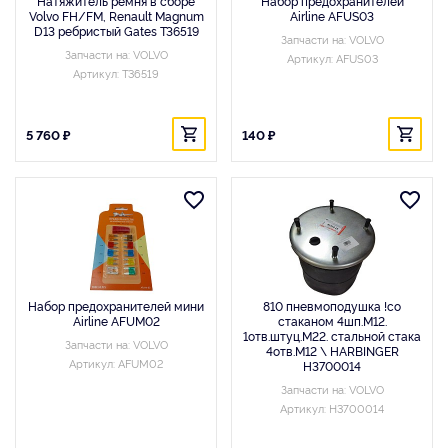
Натяжитель ремня в сборе
Набор предохранителей
Volvo FH/FM, Renault Magnum
Airline AFUS03
D13 ребристый Gates T36519
Запчасти на: VOLVO
Запчасти на: VOLVO
Артикул: AFUS03
Артикул: T36519
5 760 ₽
140 ₽
Набор предохранителей мини
810 пневмоподушка !со
Airline AFUM02
стаканом 4шп.M12.
1отв.штуц.M22. стальной стака
Запчасти на: VOLVO
4отв.M12 \ HARBINGER
Артикул: AFUM02
H3700014
Запчасти на: VOLVO
Артикул: H3700014