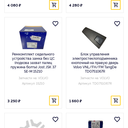
4 080 ₽
4 280 ₽
Ремкомплект седельного
Блок управления
устройства замка без ЦС
электростеклоподъемника
(подкова захват палец
кнопочный на правую дверь
пружина болты) Jost JSK 37
Volvo VNL/FH/FM TangDe
SE-M 15210
TD0751067R
Запчасти на: VOLVO
Запчасти на: VOLVO
Артикул: 15210
Артикул: TD0751067R
3 250 ₽
1 660 ₽