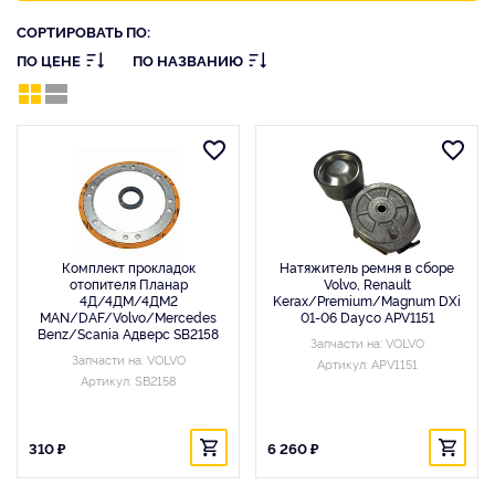
СОРТИРОВАТЬ ПО:
ПО ЦЕНЕ
ПО НАЗВАНИЮ
Комплект прокладок
Натяжитель ремня в сборе
отопителя Планар
Volvo, Renault
4Д/4ДМ/4ДМ2
Kerax/Premium/Magnum DXi
MAN/DAF/Volvo/Mercedes
01-06 Dayco APV1151
Benz/Scania Адверс SB2158
Запчасти на: VOLVO
Запчасти на: VOLVO
Артикул: APV1151
Артикул: SB2158
310 ₽
6 260 ₽