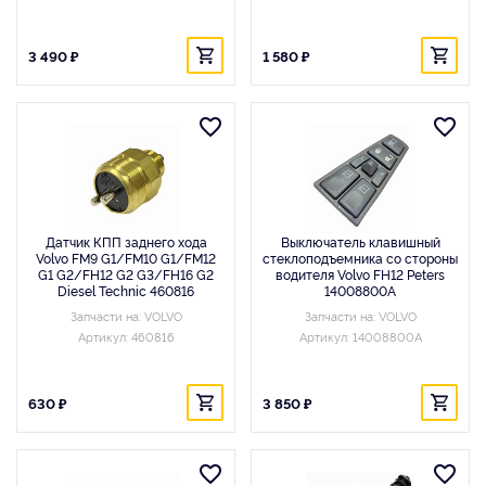
3 490 ₽
1 580 ₽
Датчик КПП заднего хода
Выключатель клавишный
Volvo FM9 G1/FM10 G1/FM12
стеклоподъемника со стороны
G1 G2/FH12 G2 G3/FH16 G2
водителя Volvo FH12 Peters
Diesel Technic 460816
14008800A
Запчасти на: VOLVO
Запчасти на: VOLVO
Артикул: 460816
Артикул: 14008800A
630 ₽
3 850 ₽