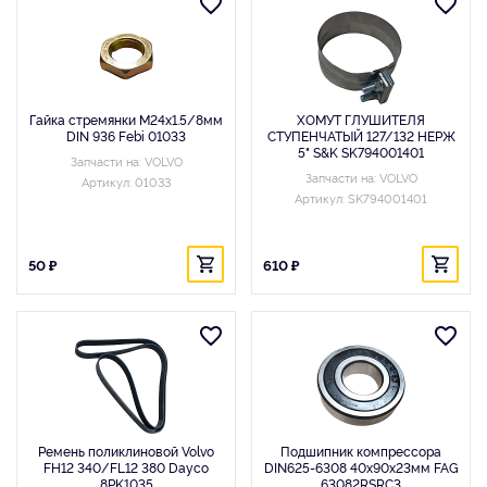
Гайка стремянки M24x1.5/8мм
ХОМУТ ГЛУШИТЕЛЯ
DIN 936 Febi 01033
СТУПЕНЧАТЫЙ 127/132 НЕРЖ
5" S&K SK794001401
Запчасти на: VOLVO
Запчасти на: VOLVO
Артикул: 01033
Артикул: SK794001401
50 ₽
610 ₽
Ремень поликлиновой Volvo
Подшипник компрессора
FH12 340/FL12 380 Dayco
DIN625-6308 40x90x23мм FAG
8PK1035
63082RSRC3