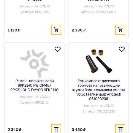
Запчасти на: VOLVO
Запчасти на: VOLVO
Артикул: 8PK1035
Артикул: 63082RSRC3
1 130 ₽
2 330 ₽
Ремень поликлиновой
Ремкомплект дискового
9PK2140 MB OM457
тормоза направляющие
9PK2140HD DAYCO 9PK2140
втулки болты сальники смазка
Volvo FH/Renault Andtech
Запчасти на: VOLVO
081020238
Артикул: 9PK2140
Запчасти на: VOLVO
Артикул: 081020238
2 340 ₽
3 420 ₽