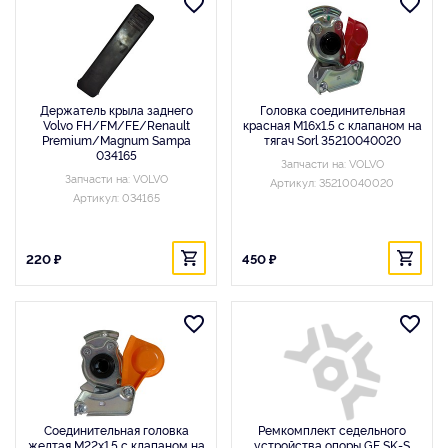
Держатель крыла заднего
Головка соединительная
Volvo FH/FM/FE/Renault
красная M16x1.5 с клапаном на
Premium/Magnum Sampa
тягач Sorl 35210040020
034165
Запчасти на: VOLVO
Запчасти на: VOLVO
Артикул: 35210040020
Артикул: 034165
220 ₽
450 ₽
Соединительная головка
Ремкомплект седельного
желтая M22x1.5 с клапаном на
устройства опоры GF SK-S