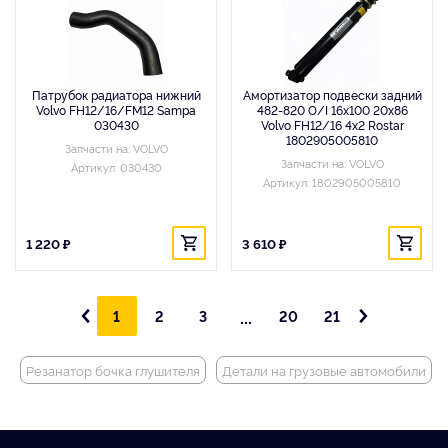
Патрубок радиатора нижний
Амортизатор подвески задний
Volvo FH12/16/FM12 Sampa
482-820 O/I 16x100 20x86
030430
Volvo FH12/16 4x2 Rostar
1802905005810
Запчасти на: VOLVO
Запчасти на: VOLVO
Артикул: 030430
Артикул: 1802905005810
1 220 ₽
3 610 ₽
...
1
2
3
20
21
Резанатор бочка глушителя
Детали на грузовые автомобили