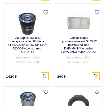
Фильтр топливный
Стекло фары
сепаратора Daf 85-Serie
противотуманной SL 2222
CF65/75/85 XF95/105 MAN
прямоугольное
F2000 Kolbenschmidt
DAF/MAN/Mercedes
50014144
Benz/Volvo Ayfar C2222C
Запчасти на: VOLVO
Запчасти на: VOLVO
Артикул: 50014144
Артикул: C2222C
1 620 ₽
280 ₽