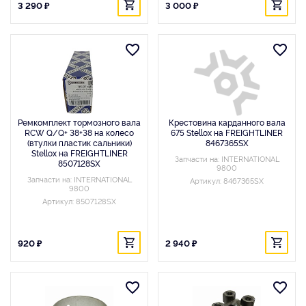
3 290 ₽
3 000 ₽
Ремкомплект тормозного вала
Крестовина карданного вала
RCW Q/Q+ 38+38 на колесо
675 Stellox на FREIGHTLINER
(втулки пластик сальники)
8467365SX
Stellox на FREIGHTLINER
Запчасти на: INTERNATIONAL
8507128SX
9800
Запчасти на: INTERNATIONAL
Артикул: 8467365SX
9800
Артикул: 8507128SX
920 ₽
2 940 ₽