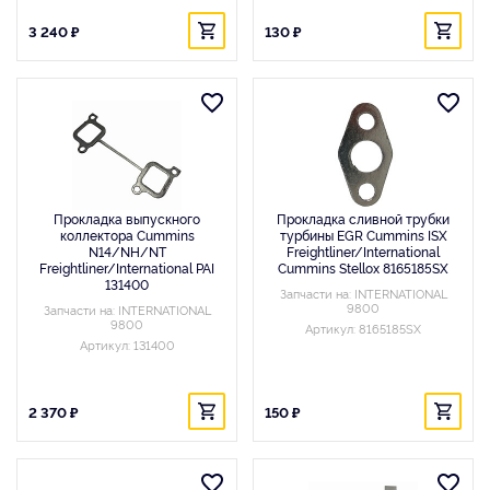
3 240 ₽
130 ₽
Прокладка выпускного
Прокладка сливной трубки
коллектора Cummins
турбины EGR Cummins ISX
N14/NH/NT
Freightliner/International
Freightliner/International PAI
Cummins Stellox 8165185SX
131400
Запчасти на: INTERNATIONAL
9800
Запчасти на: INTERNATIONAL
9800
Артикул: 8165185SX
Артикул: 131400
2 370 ₽
150 ₽