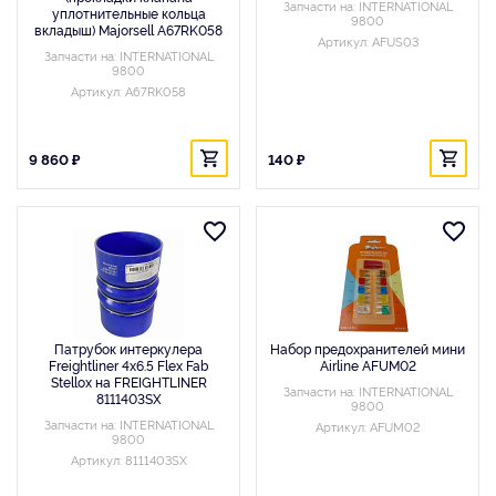
Запчасти на: INTERNATIONAL
уплотнительные кольца
9800
вкладыш) Majorsell A67RK058
Артикул: AFUS03
Запчасти на: INTERNATIONAL
9800
Артикул: A67RK058
9 860 ₽
140 ₽
Патрубок интеркулера
Набор предохранителей мини
Freightliner 4x6.5 Flex Fab
Airline AFUM02
Stellox на FREIGHTLINER
Запчасти на: INTERNATIONAL
8111403SX
9800
Запчасти на: INTERNATIONAL
Артикул: AFUM02
9800
Артикул: 8111403SX