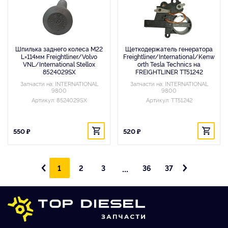
Шпилька заднего колеса M22
Щеткодержатель генератора
L=114мм Freightliner/Volvo
Freightliner/International/Kenw
VNL/International Stellox
orth Tesla Technics на
8524029SX
FREIGHTLINER TT51242
Запчасти на: INTERNATIONAL
Запчасти на: INTERNATIONAL
9800
9800
Артикул: 8524029SX
Артикул: TT51242
550 ₽
520 ₽
...
1
2
3
36
37