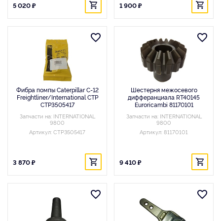
5 020 ₽
1 900 ₽
Фибра помпы Caterpillar C-12
Шестерня межосевого
Freightliner/International CTP
дифферанциала RT40145
CTP3505417
Euroricambi 81170101
Запчасти на: INTERNATIONAL
Запчасти на: INTERNATIONAL
9800
9800
Артикул: CTP3505417
Артикул: 81170101
3 870 ₽
9 410 ₽