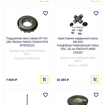
Подшипник хвостовика RT-40-
Крестовина карданного вала
145/RS404/N400/DS404 NTN
SPL250
NTN72212C
Freightliner/International/Volvo
VNL CEI на FREIGHTLINER
Запчасти на: INTERNATIONAL
133222
9800
Запчасти на: INTERNATIONAL
Артикул: NTN72212C
9800
Артикул: 133222
7 900 ₽
10 180 ₽