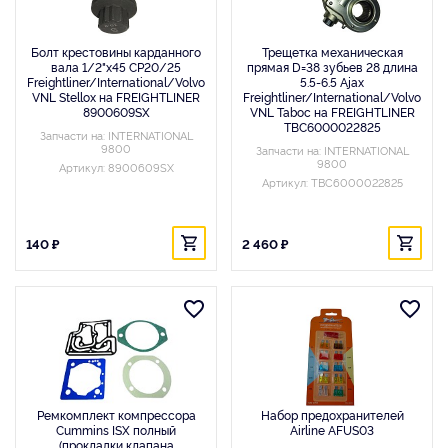
Болт крестовины карданного
Трещетка механическая
вала 1/2"x45 CP20/25
прямая D=38 зубьев 28 длина
Freightliner/International/Volvo
5.5-6.5 Ajax
VNL Stellox на FREIGHTLINER
Freightliner/International/Volvo
8900609SX
VNL Taboc на FREIGHTLINER
TBC6000022825
Запчасти на: INTERNATIONAL
9800
Запчасти на: INTERNATIONAL
9800
Артикул: 8900609SX
Артикул: TBC6000022825
140 ₽
2 460 ₽
Ремкомплект компрессора
Набор предохранителей
Cummins ISX полный
Airline AFUS03
(прокладки клапана