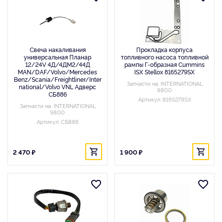
Свеча накаливания
Прокладка корпуса
универсальная Планар
топливного насоса топливной
12/24V 4Д/4ДМ2/44Д
рампы Г-образная Cummins
MAN/DAF/Volvo/Mercedes
ISX Stellox 8165279SX
Benz/Scania/Freightliner/Inter
Запчасти на: INTERNATIONAL
national/Volvo VNL Адверс
9800
СБ886
Артикул: 8165279SX
Запчасти на: INTERNATIONAL
9800
Артикул: СБ886
2 470 ₽
1 900 ₽