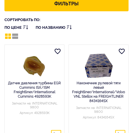
ФИЛЬТРЫ
СОРТИРОВАТЬ ПО:
ПО ЦЕНЕ
ПО НАЗВАНИЮ
Датчик давления турбины EGR
Наконечник рулевой тяги
Cummins ISX/ISM
левый
Freightliner/International
Freightliner/International/Volvo
Cummins 4928593K
VNL Stellox на FREIGHTLINER
8434164SX
Запчасти на: INTERNATIONAL
9800
Запчасти на: INTERNATIONAL
9800
Артикул: 4928593K
Артикул: 8434164SX