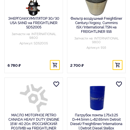
ЭНЕРГОАККУМУЛЯТОР 30/30
Фильтр воздушный Freightliner
USA SAND на FREIGHTLINER
Century/Argosy, Cummins
SD52005
ISX/International TSN на
FREIGHTLINER 916
Запчасти на: INTERNATIONAL
9800
Запчасти на: INTERNATIONAL
9800
Артикул: SD52005
Артикул: 916
6 780 ₽
2 700 ₽
МАСЛО МОТОРНОЕ PETRO
Патрубок помпы 1.75x3.25
CANADA HEAVY DUTY ENGINE
D=44.5mm L=82.65mm Detroit
15W-40 20л. (РОССИЙСКИЙ
Diesel/Freightliner/Internationa
РОЗЛИВ) на FREIGHTLINER
l Detroit Diesel Stellox