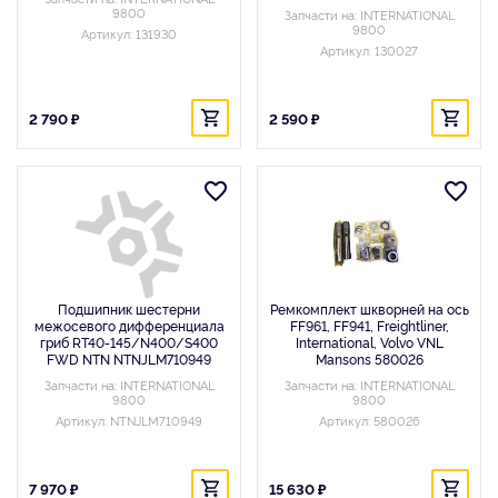
9800
Запчасти на: INTERNATIONAL
9800
Артикул: 131930
Артикул: 130027
2 790 ₽
2 590 ₽
Подшипник шестерни
Ремкомплект шкворней на ось
межосевого дифференциала
FF961, FF941, Freightliner,
гриб RT40-145/N400/S400
International, Volvo VNL
FWD NTN NTNJLM710949
Mansons 580026
Запчасти на: INTERNATIONAL
Запчасти на: INTERNATIONAL
9800
9800
Артикул: NTNJLM710949
Артикул: 580026
7 970 ₽
15 630 ₽