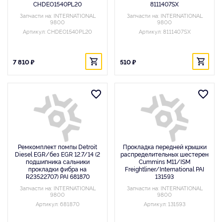
CHDEO1540PL20
8111407SX
Запчасти на: INTERNATIONAL
Запчасти на: INTERNATIONAL
9800
9800
Артикул: CHDEO1540PL20
Артикул: 8111407SX
7 810 ₽
510 ₽
Ремкомплект помпы Detroit
Прокладка передней крышки
Diesel EGR/без EGR 12.7/14 (2
распределительных шестерен
подшипника сальники
Cummins M11/ISM
прокладки фибра на
Freightliner/International PAI
R23522707) PAI 681870
131593
Запчасти на: INTERNATIONAL
Запчасти на: INTERNATIONAL
9800
9800
Артикул: 681870
Артикул: 131593