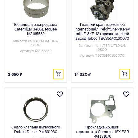
Вкладыши распредвала
Главный кран тормозной
Caterpillar 3406E McBee
International/Freightliner/Kenw
M2165582
orth E-8/E-12 горизонтальный
выход Taboc TBC35140160070
Запчасти на: INTERNATIONAL
9800
Запчасти на: INTERNATIONAL
9800
Артикул: M2165582
Артикул: TBC35140160070
3 650 ₽
14 320 ₽
Седло клапана выпускного
Прокладка крышки
Detroit Diesel Pai 691930
термостата Cummins ISX EGR
PAI 131676