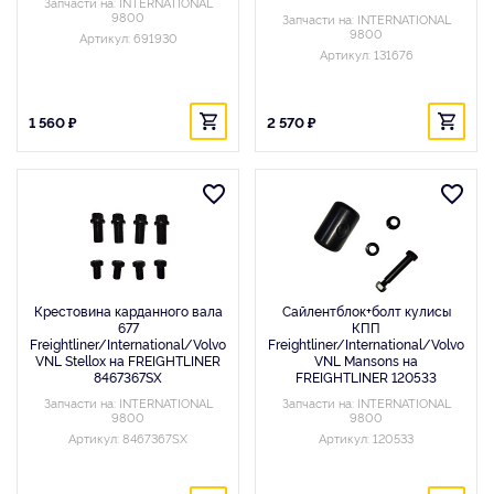
Запчасти на: INTERNATIONAL
9800
Запчасти на: INTERNATIONAL
9800
Артикул: 691930
Артикул: 131676
1 560 ₽
2 570 ₽
Крестовина карданного вала
Сайлентблок+болт кулисы
677
КПП
Freightliner/International/Volvo
Freightliner/International/Volvo
VNL Stellox на FREIGHTLINER
VNL Mansons на
8467367SX
FREIGHTLINER 120533
Запчасти на: INTERNATIONAL
Запчасти на: INTERNATIONAL
9800
9800
Артикул: 8467367SX
Артикул: 120533