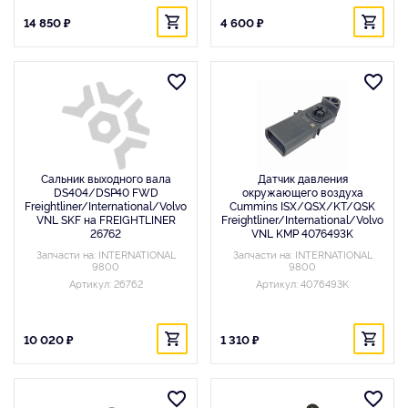
14 850 ₽
4 600 ₽
Сальник выходного вала
Датчик давления
DS404/DSP40 FWD
окружающего воздуха
Freightliner/International/Volvo
Cummins ISX/QSX/KT/QSK
VNL SKF на FREIGHTLINER
Freightliner/International/Volvo
26762
VNL KMP 4076493K
Запчасти на: INTERNATIONAL
Запчасти на: INTERNATIONAL
9800
9800
Артикул: 26762
Артикул: 4076493K
10 020 ₽
1 310 ₽