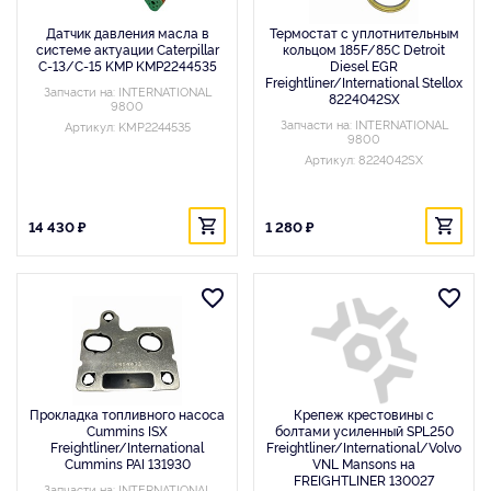
Датчик давления масла в
Термостат с уплотнительным
системе актуации Caterpillar
кольцом 185F/85C Detroit
C-13/C-15 KMP KMP2244535
Diesel EGR
Freightliner/International Stellox
Запчасти на: INTERNATIONAL
8224042SX
9800
Запчасти на: INTERNATIONAL
Артикул: KMP2244535
9800
Артикул: 8224042SX
14 430 ₽
1 280 ₽
Прокладка топливного насоса
Крепеж крестовины с
Cummins ISX
болтами усиленный SPL250
Freightliner/International
Freightliner/International/Volvo
Cummins PAI 131930
VNL Mansons на
FREIGHTLINER 130027
Запчасти на: INTERNATIONAL