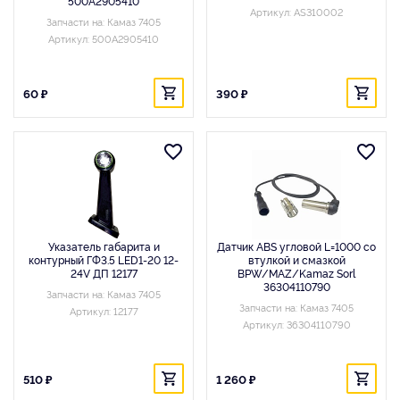
500A2905410
Артикул: AS310002
Запчасти на: Камаз 7405
Артикул: 500A2905410
60 ₽
390 ₽
Указатель габарита и
Датчик ABS угловой L=1000 со
контурный ГФ3.5 LED1-20 12-
втулкой и смазкой
24V ДП 12177
BPW/MAZ/Kamaz Sorl
36304110790
Запчасти на: Камаз 7405
Запчасти на: Камаз 7405
Артикул: 12177
Артикул: 36304110790
510 ₽
1 260 ₽