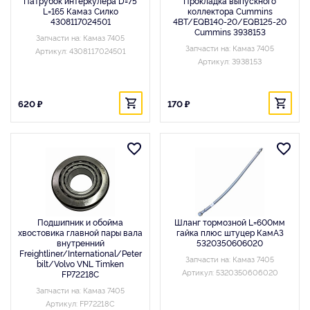
Патрубок интеркулера D=75
Прокладка выпускного
L=165 Камаз Силко
коллектора Cummins
4308117024501
4BT/EQB140-20/EQB125-20
Cummins 3938153
Запчасти на: Камаз 7405
Запчасти на: Камаз 7405
Артикул: 4308117024501
Артикул: 3938153
620 ₽
170 ₽
Подшипник и обойма
Шланг тормозной L=600мм
хвостовика главной пары вала
гайка плюс штуцер КамАЗ
внутренний
5320350606020
Freightliner/International/Peter
Запчасти на: Камаз 7405
bilt/Volvo VNL Timken
Артикул: 5320350606020
FP72218C
Запчасти на: Камаз 7405
Артикул: FP72218C