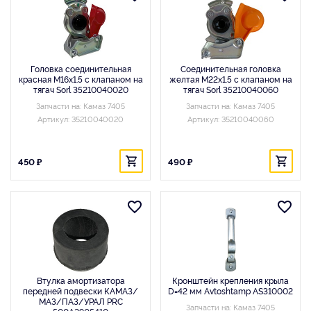
Головка соединительная
Соединительная головка
красная M16x1.5 с клапаном на
желтая M22x1.5 с клапаном на
тягач Sorl 35210040020
тягач Sorl 35210040060
Запчасти на: Камаз 7405
Запчасти на: Камаз 7405
Артикул: 35210040020
Артикул: 35210040060
450 ₽
490 ₽
Втулка амортизатора
Кронштейн крепления крыла
передней подвески КАМАЗ/
D=42 мм Avtoshtamp AS310002
МАЗ/ПАЗ/УРАЛ PRC
Запчасти на: Камаз 7405