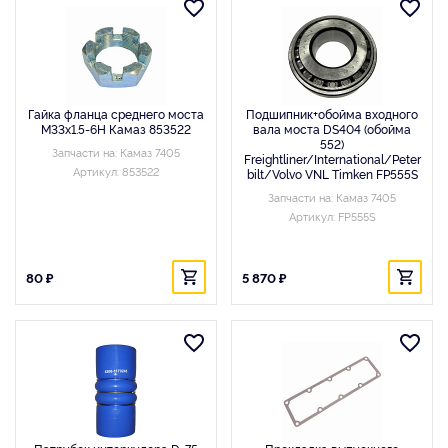
Гайка фланца среднего моста
Подшипник+обойма входного
М33х1.5-6Н Камаз 853522
вала моста DS404 (обойма
552)
Запчасти на: Камаз 7405
Freightliner/International/Peter
Артикул: 853522
bilt/Volvo VNL Timken FP555S
Запчасти на: Камаз 7405
Артикул: FP555S
80 ₽
5 870 ₽