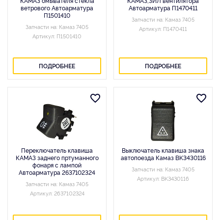
КАМАЗ омывателя стекла
КАМАЗ,ЗИЛ вентилятора
ветрового Автоарматура
Автоарматура П1470411
П1501410
Запчасти на: Камаз 7405
Запчасти на: Камаз 7405
Артикул: П1470411
Артикул: П1501410
ПОДРОБНЕЕ
ПОДРОБНЕЕ
Переключатель клавиша
Выключатель клавиша знака
КАМАЗ заднего пртуманного
автопоезда Камаз BK3430116
фонаря с лампой
Запчасти на: Камаз 7405
Автоарматура 2637102324
Артикул: BK3430116
Запчасти на: Камаз 7405
Артикул: 2637102324