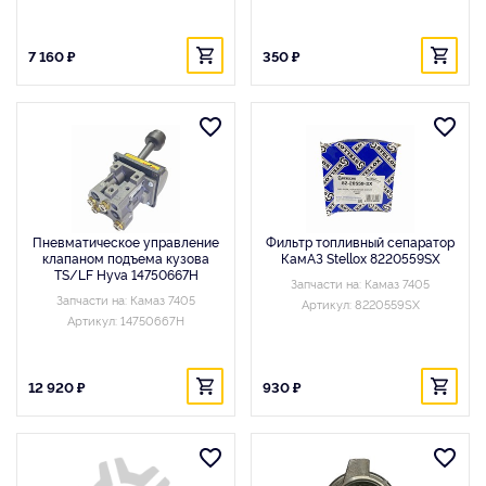
7 160 ₽
350 ₽
Пневматическое управление
Фильтр топливный сепаратор
клапаном подъема кузова
КамАЗ Stellox 8220559SX
TS/LF Hyva 14750667H
Запчасти на: Камаз 7405
Запчасти на: Камаз 7405
Артикул: 8220559SX
Артикул: 14750667H
12 920 ₽
930 ₽