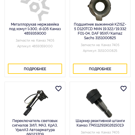
Металлорукав нержавейка
Подшипник выжимной KZISZ-
под хомут l=300, d=105 Камаз
5 D120TCD MAN 19.322/19.332
4859359000
F01-04, DAF 95XF/Kamaz
Sachs 3151000825
Запчасти на: Камаз 7405
Запчасти на: Камаз 7405
Артикул: 4859359000
Артикул: 3151000825
ПОДРОБНЕЕ
ПОДРОБНЕЕ
Переключатель световых
Шарнир реактивной штанги
сигналов ЗИЛ, МАЗ, КрАЗ,
Камаз 77451129190261501Э
УралАЗ Автоарматура
Запчасти на: Камаз 7405
66023709