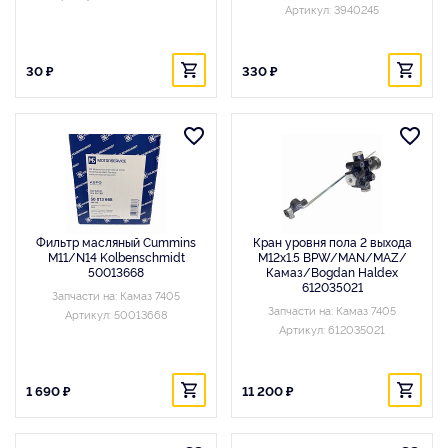
Артикул: 3940245
30 ₽
330 ₽
Фильтр масляный Cummins
Кран уровня пола 2 выхода
M11/N14 Kolbenschmidt
M12x1.5 BPW/MAN/MAZ/
50013668
Камаз/Bogdan Haldex
612035021
Запчасти на: Камаз 7405
Запчасти на: Камаз 7405
Артикул: 50013668
Артикул: 612035021
1 690 ₽
11 200 ₽