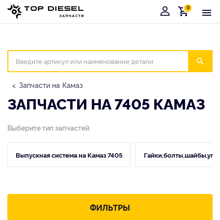
0
Корзина
Иска
Запчасти на Камаз
ЗАПЧАСТИ НА 7405 КАМАЗ
Выберите тип запчастей
Выпускная система на Камаз 7405
Гайки,болты,шайбы,упл
ФИЛЬТРЫ