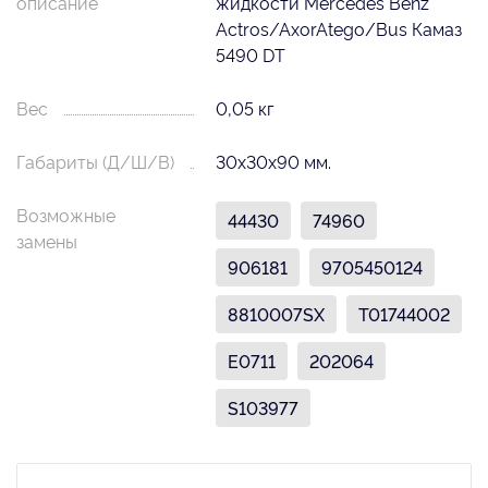
описание
жидкости Mercedes Benz
Actros/AxorAtego/Bus Камаз
5490 DT
Вес
0,05 кг
Габариты (Д/Ш/В)
30х30х90 мм.
Возможные
44430
74960
замены
906181
9705450124
8810007SX
T01744002
E0711
202064
S103977