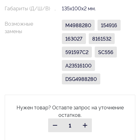
Габариты (Д/Ш/В)
135х100х2 мм.
Возможные
M4988280
154916
замены
163027
8161532
591597С2
SC556
A23516100
DSG4988280
Нужен товар? Оставте запрос на уточнение
остатков.