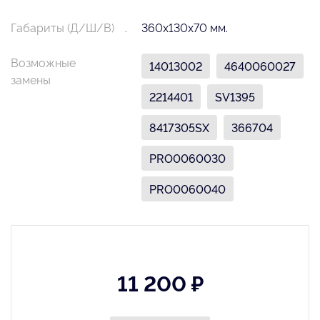
Габариты (Д/Ш/В)
360х130х70 мм.
Возможные
14013002
4640060027
замены
2214401
SV1395
8417305SX
366704
PRO0060030
PRO0060040
11 200 ₽