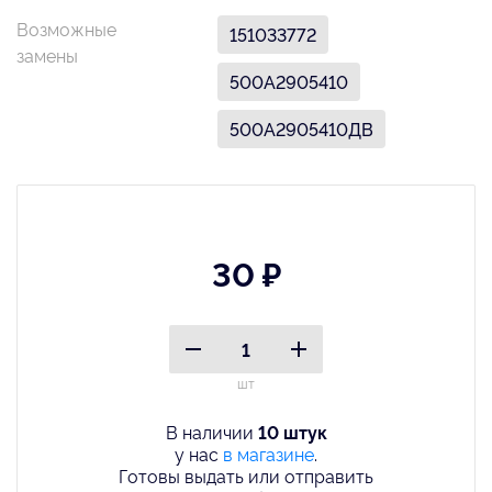
Возможные
151033772
замены
500А2905410
500А2905410ДВ
30 ₽
шт
В наличии
10 штук
у нас
в магазине
.
Готовы выдать или отправить