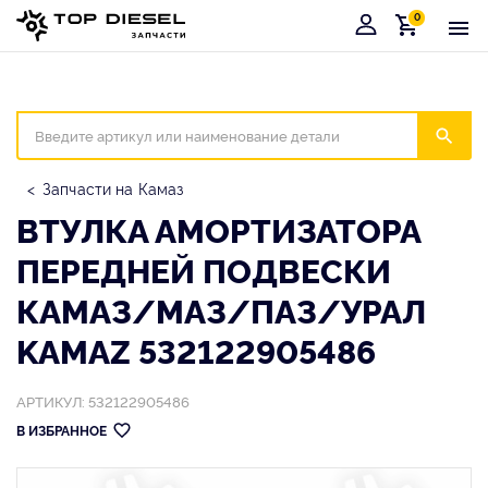
0
Корзина
Иска
Запчасти на Камаз
ВТУЛКА АМОРТИЗАТОРА
ПЕРЕДНЕЙ ПОДВЕСКИ
КАМАЗ/МАЗ/ПАЗ/УРАЛ
KAMAZ 532122905486
АРТИКУЛ: 532122905486
В ИЗБРАННОЕ