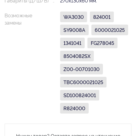
Габариты (Д/Ш/В)
270х130х60 мм.
Возможные
WA3030
824001
замены
SY9008A
6000021025
1341041
FG278045
8504082SX
Z00-00701030
TBC6000021025
SD100824001
R824000
Нужен товар? Оставте запрос на уточнение