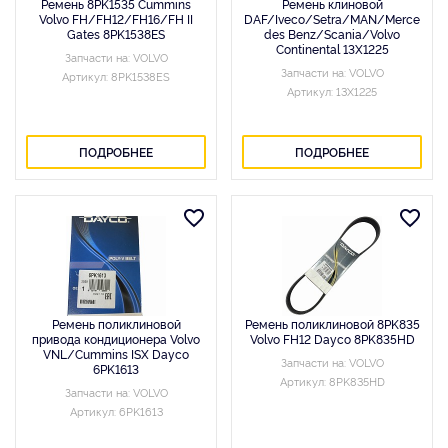
Ремень 8PK1535 Cummins
Ремень клиновой
Volvo FH/FH12/FH16/FH II
DAF/Iveco/Setra/MAN/Merce
Gates 8PK1538ES
des Benz/Scania/Volvo
Continental 13X1225
Запчасти на: VOLVO
Запчасти на: VOLVO
Артикул: 8PK1538ES
Артикул: 13X1225
ПОДРОБНЕЕ
ПОДРОБНЕЕ
Ремень поликлиновой
Ремень поликлиновой 8PK835
привода кондиционера Volvo
Volvo FH12 Dayco 8PK835HD
VNL/Cummins ISX Dayco
Запчасти на: VOLVO
6PK1613
Артикул: 8PK835HD
Запчасти на: VOLVO
Артикул: 6PK1613