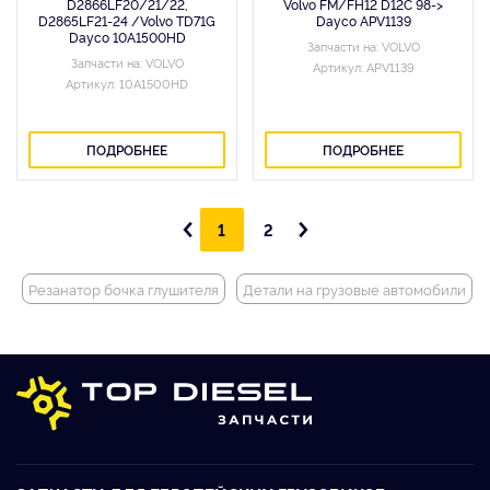
D2866LF20/21/22,
Volvo FM/FH12 D12C 98->
D2865LF21-24 /Volvo TD71G
Dayco APV1139
Dayco 10A1500HD
Запчасти на: VOLVO
Запчасти на: VOLVO
Артикул: APV1139
Артикул: 10A1500HD
ПОДРОБНЕЕ
ПОДРОБНЕЕ
1
2
Резанатор бочка глушителя
Детали на грузовые автомобили