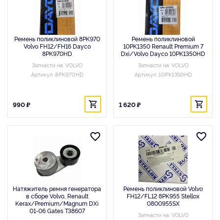
Ремень поликлиновой 8PK970
Ремень поликлиновой
Volvo FH12/FH16 Dayco
10PK1350 Renault Premium 7
8PK970HD
Dxi/Volvo Dayco 10PK1350HD
Запчасти на: VOLVO
Запчасти на: VOLVO
Артикул: 8PK970HD
Артикул: 10PK1350HD
990 ₽
1 620 ₽
Натяжитель ремня генератора
Ремень поликлиновой Volvo
в сборе Volvo, Renault
FH12/FL12 8PK955 Stellox
Kerax/Premium/Magnum DXi
0800955SX
01-06 Gates T38607
Запчасти на: VOLVO