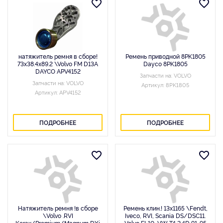
натяжитель ремня в сборе!
Ремень приводной 8PK1805
73x38.4x89.2 \Volvo FM D13A
Dayco 8PK1805
DAYCO APV4152
Запчасти на: VOLVO
Запчасти на: VOLVO
Артикул: 8PK1805
Артикул: APV4152
ПОДРОБНЕЕ
ПОДРОБНЕЕ
Натяжитель ремня !в сборе
Ремень клин.! 13x1165 \Fendt,
\Volvo .RVI
Iveco, RVI, Scania DS/DSC11.
Kerax/Premium/Magnum DXi
Volvo FL10, VW T4 2.4D 91-95