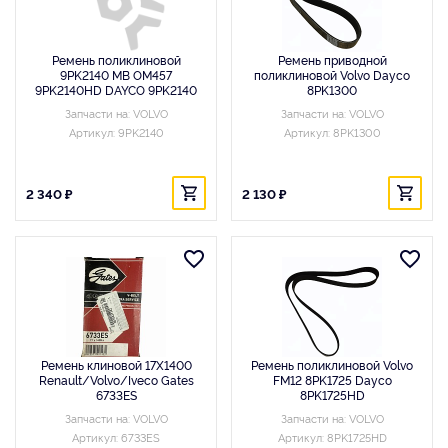
Ремень поликлиновой
Ремень приводной
9PK2140 MB OM457
поликлиновой Volvo Dayco
9PK2140HD DAYCO 9PK2140
8PK1300
Запчасти на: VOLVO
Запчасти на: VOLVO
Артикул: 9PK2140
Артикул: 8PK1300
2 340 ₽
2 130 ₽
Ремень клиновой 17X1400
Ремень поликлиновой Volvo
Renault/Volvo/Iveco Gates
FM12 8PK1725 Dayco
6733ES
8PK1725HD
Запчасти на: VOLVO
Запчасти на: VOLVO
Артикул: 6733ES
Артикул: 8PK1725HD