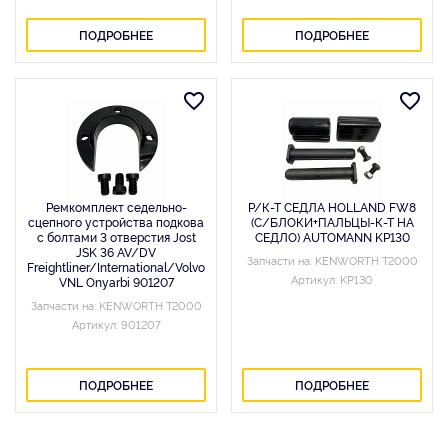
ПОДРОБНЕЕ
ПОДРОБНЕЕ
Ремкомплект седельно-
Р/К-Т СЕДЛА HOLLAND FW8
сцепного устройства подкова
(С/БЛОКИ+ПАЛЬЦЫ-К-Т НА
с болтами 3 отверстия Jost
СЕДЛО) AUTOMANN KP130
JSK 36 AV/DV
Запчасти на: KENWORTH T2000
Freightliner/International/Volvo
Артикул: KP130
VNL Onyarbi 901207
Запчасти на: KENWORTH T2000
Артикул: 901207
ПОДРОБНЕЕ
ПОДРОБНЕЕ