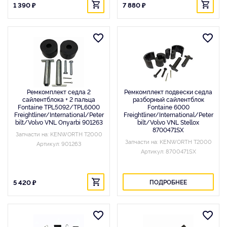
1 390 ₽
7 880 ₽
Ремкомплект седла 2
Ремкомплект подвески седла
сайлентблока + 2 пальца
разборный сайлентблок
Fontaine TPL5092/TPL6000
Fontaine 6000
Freightliner/International/Peter
Freightliner/International/Peter
bilt/Volvo VNL Onyarbi 901263
bilt/Volvo VNL Stellox
8700471SX
Запчасти на: KENWORTH T2000
Запчасти на: KENWORTH T2000
Артикул: 901263
Артикул: 8700471SX
5 420 ₽
ПОДРОБНЕЕ