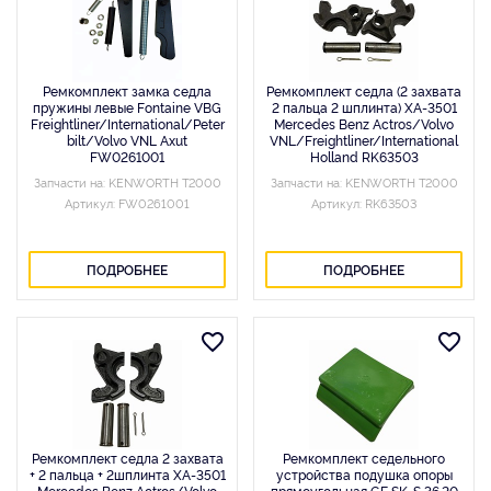
Ремкомплект замка седла
Ремкомплект седла (2 захвата
пружины левые Fontaine VBG
2 пальца 2 шплинта) XA-3501
Freightliner/International/Peter
Mercedes Benz Actros/Volvo
bilt/Volvo VNL Axut
VNL/Freightliner/International
FW0261001
Holland RK63503
Запчасти на: KENWORTH T2000
Запчасти на: KENWORTH T2000
Артикул: FW0261001
Артикул: RK63503
ПОДРОБНЕЕ
ПОДРОБНЕЕ
Ремкомплект седла 2 захвата
Ремкомплект седельного
+ 2 пальца + 2шплинта XA-3501
устройства подушка опоры
Mercedes Benz Actros/Volvo
прямоугольная GF SK-S 36.20