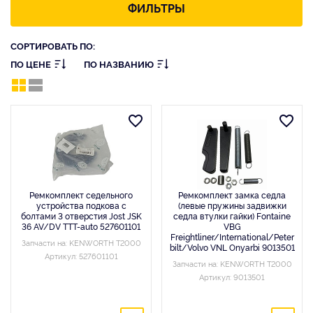
ФИЛЬТРЫ
СОРТИРОВАТЬ ПО:
ПО ЦЕНЕ
ПО НАЗВАНИЮ
Ремкомплект седельного
Ремкомплект замка седла
устройства подкова с
(левые пружины задвижки
болтами 3 отверстия Jost JSK
седла втулки гайки) Fontaine
36 AV/DV TTT-auto 527601101
VBG
Freightliner/International/Peter
Запчасти на: KENWORTH T2000
bilt/Volvo VNL Onyarbi 9013501
Артикул: 527601101
Запчасти на: KENWORTH T2000
Артикул: 9013501