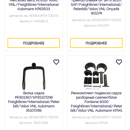
VNL/Freightliner/International
SAF/Freightliner/International/
Automann KP63503
Peterbilt/Volvo VNL Onyarbi
901374
Запчасти на: KENWORTH T2000
Запчасти на: KENWORTH T2000
Артикул: KP63503
Артикул: 901374
ПОДРОБНЕЕ
ПОДРОБНЕЕ
Вилка седла
Ремкомплект подвески седла
РК901367/KP35107296
разборный сайлентблок
Freightliner/International/Peter
Fontaine 6000
bilt/Volvo VNL Automann
Freightliner/International/Peter
35107296
bilt/Volvo VNL Automann KP141
Запчасти на: KENWORTH T2000
Запчасти на: KENWORTH T2000
Артикул: 35107296
Артикул: KP141