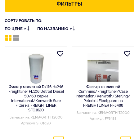
ФИЛЬТРЫ
СОРТИРОВАТЬ ПО:
ПО ЦЕНЕ
ПО НАЗВАНИЮ
Фильтр масляный D=116 H=246
Фильтр топливный
Freightliner FL106 Detroit Diesel
Cummins/Freightliner/Case
50/60 серии
Internation/Kenwoth/Sterling/
International/Kenworth Sure
Peterbilt Fleetguard на
Filter на FREIGHTLINER
FREIGHTLINER FF5488
SFO1620
Запчасти на: KENWORTH T2000
Запчасти на: KENWORTH T2000
Артикул: FF5488
Артикул: SFO1620