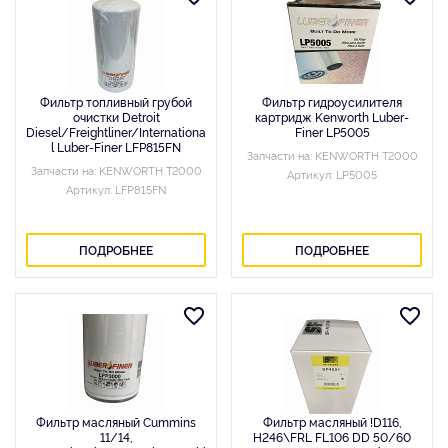
Фильтр топливный грубой
Фильтр гидроусилителя
очистки Detroit
картридж Kenworth Luber-
Diesel/Freightliner/Internationa
Finer LP5005
l Luber-Finer LFP815FN
Запчасти на: KENWORTH T2000
Запчасти на: KENWORTH T2000
Артикул: LP5005
Артикул: LFP815FN
ПОДРОБНЕЕ
ПОДРОБНЕЕ
Фильтр масляный Cummins
Фильтр масляный !D116,
11/14,
H246\FRL FL106 DD 50/60