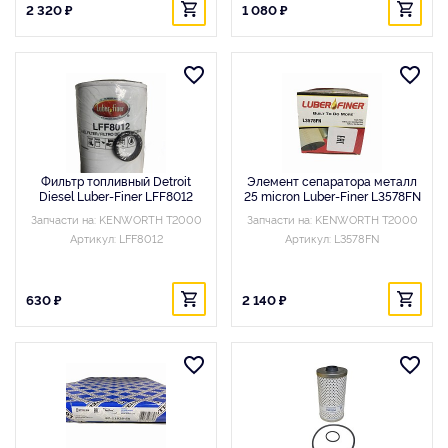
2 320 ₽
1 080 ₽
Фильтр топливный Detroit
Элемент сепаратора металл
Diesel Luber-Finer LFF8012
25 micron Luber-Finer L3578FN
Запчасти на: KENWORTH T2000
Запчасти на: KENWORTH T2000
Артикул: LFF8012
Артикул: L3578FN
630 ₽
2 140 ₽