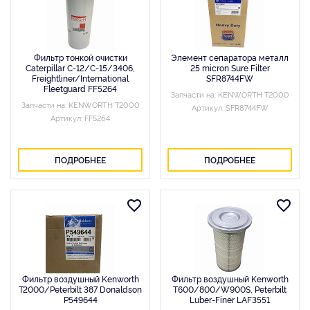
Фильтр тонкой очистки
Элемент сепаратора металл
Caterpillar C-12/C-15/3406,
25 micron Sure Filter
Freightliner/International
SFR8744FW
Fleetguard FF5264
Запчасти на: KENWORTH T2000
Запчасти на: KENWORTH T2000
Артикул: SFR8744FW
Артикул: FF5264
ПОДРОБНЕЕ
ПОДРОБНЕЕ
Фильтр воздушный Kenworth
Фильтр воздушный Kenworth
T2000/Peterbilt 387 Donaldson
T600/800/W900S, Peterbilt
P549644
Luber-Finer LAF3551