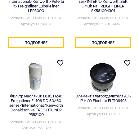
International/Kenworth/Peterbi
ser./INTERN/Kenworth S&K
lt/Freightliner Luber-Finer
GMBh на FREIGHTLINER
LFP3000
SK581004301
Запчасти на: KENWORTH T2000
Запчасти на: KENWORTH T2000
Артикул: LFP3000
Артикул: SK581004301
ПОДРОБНЕЕ
ПОДРОБНЕЕ
Фильтр масляный D116, H246
Элемент влагоотделителя AD-
Freightliner FL106 DD 50/60
IP Н/О Fleetrite FLT109493
series/International/Kenworth
Запчасти на: KENWORTH T2000
Donaldson на FREIGHTLINER
Артикул: FLT109493
P552100
Запчасти на: KENWORTH T2000
Артикул: P552100