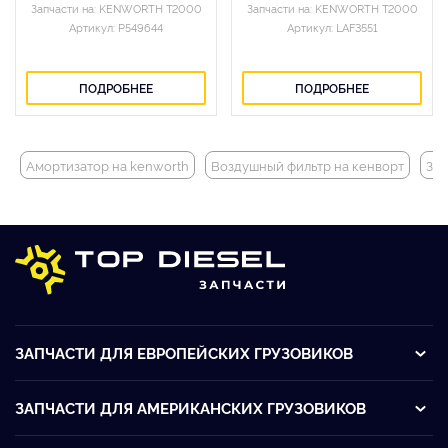
Запчасти на: KENWORTH T2000
Запчасти на: KENWORTH T2000
Артикул: P549644
Артикул: LAF3551
ПОДРОБНЕЕ
ПОДРОБНЕЕ
Амортизатор на kenworth
Воздушный фильтр на кенворт
Зап
ЗАПЧАСТИ ДЛЯ ЕВРОПЕЙСКИХ ГРУЗОВИКОВ
ЗАПЧАСТИ ДЛЯ АМЕРИКАНСКИХ ГРУЗОВИКОВ