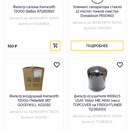
Фильтр салона Kenworth
Элемент сепаратора стекло
T2000 Stellox 8711828SX
12 micron тонкой очистки
Donaldson P550463
Запчасти на: KENWORTH T2000
Запчасти на: KENWORTH T2000
Артикул: 8711828SX
Артикул: P550463
510 ₽
ПОДРОБНЕЕ
Фильтр воздушный Kenworth
фильтр осушителя !M39x1.5
T2000/Peterbilt 387
\DAF. Volvo. MB. MAN. Iveco
GOODWILL AG1092
TOPCOVER на FREIGHTLINER
T12363001
Запчасти на: KENWORTH T2000
Запчасти на: KENWORTH T2000
Артикул: AG1092
Артикул: T12363001