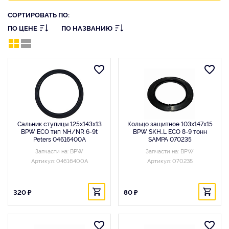
СОРТИРОВАТЬ ПО:
ПО ЦЕНЕ
ПО НАЗВАНИЮ
Сальник ступицы 125x143x13
Кольцо защитное 103x147x15
BPW ECO тип NH/NR 6-9t
BPW SKH..L ECO 8-9 тонн
Peters 04616400A
SAMPA 070235
Запчасти на: BPW
Запчасти на: BPW
Артикул: 04616400A
Артикул: 070235
320 ₽
80 ₽