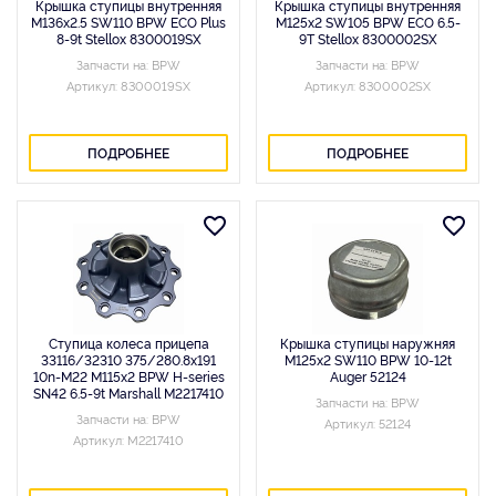
Крышка ступицы внутренняя
Крышка ступицы внутренняя
M136x2.5 SW110 BPW ECO Plus
M125x2 SW105 BPW ECO 6.5-
8-9t Stellox 8300019SX
9Т Stellox 8300002SX
Запчасти на: BPW
Запчасти на: BPW
Артикул: 8300019SX
Артикул: 8300002SX
ПОДРОБНЕЕ
ПОДРОБНЕЕ
Ступица колеса прицепа
Крышка ступицы наружняя
33116/32310 375/280.8x191
M125x2 SW110 BPW 10-12t
10n-M22 M115x2 BPW H-series
Auger 52124
SN42 6.5-9t Marshall M2217410
Запчасти на: BPW
Запчасти на: BPW
Артикул: 52124
Артикул: M2217410