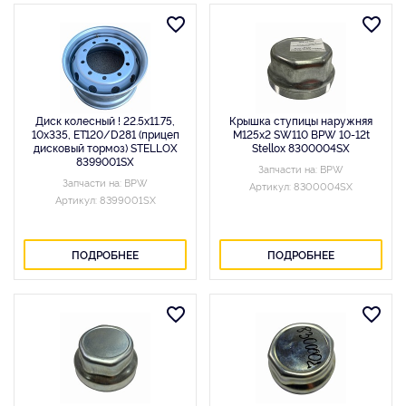
Диск колесный ! 22.5x11.75,
Крышка ступицы наружняя
10x335, ET120/D281 (прицеп
M125x2 SW110 BPW 10-12t
дисковый тормоз) STELLOX
Stellox 8300004SX
8399001SX
Запчасти на: BPW
Запчасти на: BPW
Артикул: 8300004SX
Артикул: 8399001SX
ПОДРОБНЕЕ
ПОДРОБНЕЕ