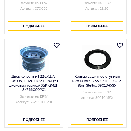
Запчасти на: BPW
Запчасти на: BPW
Артикул: 070068
Артикул: 52120
ПОДРОБНЕЕ
ПОДРОБНЕЕ
Диск колесный ! 22.5x11.75,
Кольцо защитное ступицы
10x335, ET120/D281 (прицеп
103x 147x15 BPW SKH..L ECO 8-
дисковый тормоз) S&K GMBH
9ton Stellox 8901045SX
SK288000201
Запчасти на: BPW
Запчасти на: BPW
Артикул: 8901045SX
Артикул: SK288000201
ПОДРОБНЕЕ
ПОДРОБНЕЕ