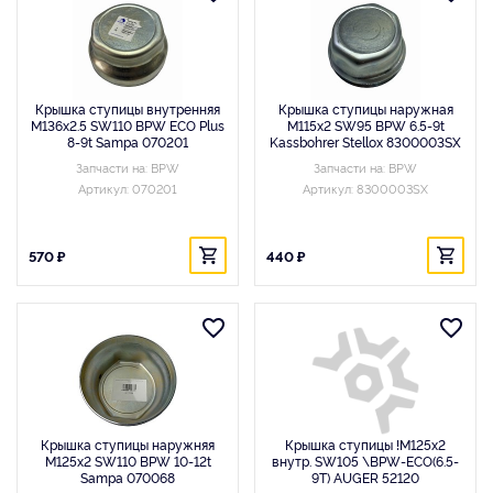
Крышка ступицы внутренняя
Крышка ступицы наружная
M136x2.5 SW110 BPW ECO Plus
M115x2 SW95 BPW 6.5-9t
8-9t Sampa 070201
Kassbohrer Stellox 8300003SX
Запчасти на: BPW
Запчасти на: BPW
Артикул: 070201
Артикул: 8300003SX
570 ₽
440 ₽
Крышка ступицы наружняя
Крышка ступицы !M125x2
M125x2 SW110 BPW 10-12t
внутр. SW105 \BPW-ECO(6.5-
Sampa 070068
9Т) AUGER 52120