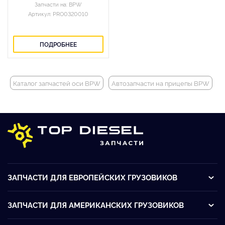
Запчасти на: BPW
Артикул: PRO0320010
ПОДРОБНЕЕ
Каталог запчастей оси BPW
Автозапчасти на прицепы BPW
П
ЗАПЧАСТИ ДЛЯ ЕВРОПЕЙСКИХ ГРУЗОВИКОВ
ЗАПЧАСТИ ДЛЯ АМЕРИКАНСКИХ ГРУЗОВИКОВ