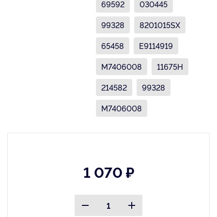
69592
030445
99328
8201015SX
65458
E9114919
M7406008
11675H
214582
99328
M7406008
1 070 ₽