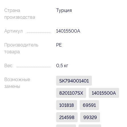
Страна
Турция
производства
Артикул
14015500A
Производитель
PE
товара
Вес
0,5 кг
Возможные
SK794001401
замены
8201107SX
14015500A
101818
69591
214598
99329