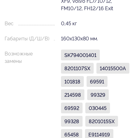
XF9, Volvo FL7/10/12,
FM10/12, FH12/16 Exit
Вес
0,45 кг
Габариты (Д/Ш/В)
160х130х80 мм.
Возможные
SK794001401
замены
8201107SX
14015500A
101818
69591
214598
99329
69592
030445
99328
8201015SX
65458
E9114919