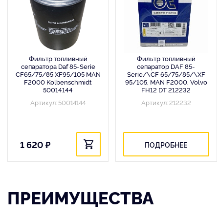
Фильтр топливный
Фильтр топливный
сепаратора Daf 85-Serie
сепаратор DAF 85-
CF65/75/85 XF95/105 MAN
Serie/\CF 65/75/85/\XF
F2000 Kolbenschmidt
95/105, MAN F2000, Volvo
50014144
FH12 DT 212232
Артикул: 50014144
Артикул: 212232
1 620 ₽
ПОДРОБНЕЕ
ПРЕИМУЩЕСТВА