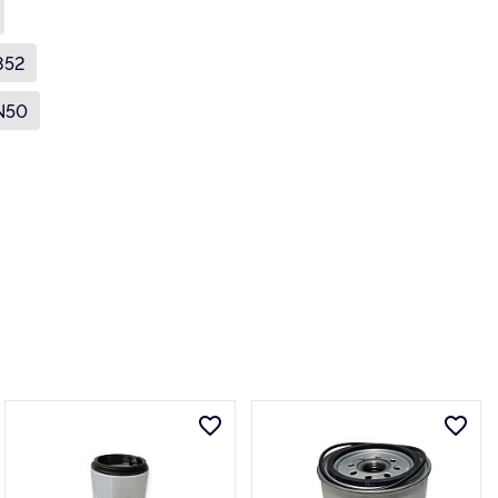
852
N50