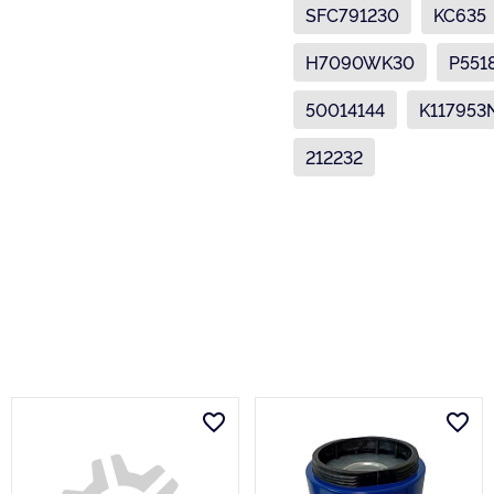
SFC791230
KC635
H7090WK30
P551
50014144
K117953
212232