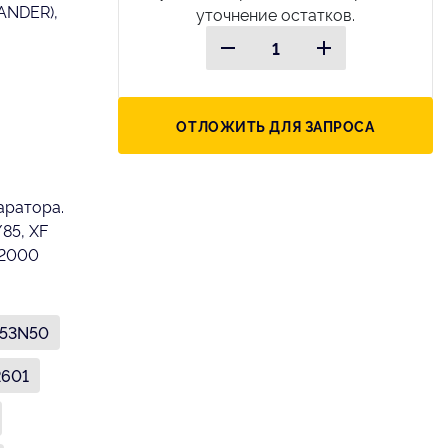
ANDER),
уточнение остатков.
ОТЛОЖИТЬ ДЛЯ ЗАПРОСА
аратора.
85, XF
F2000
953N50
2601