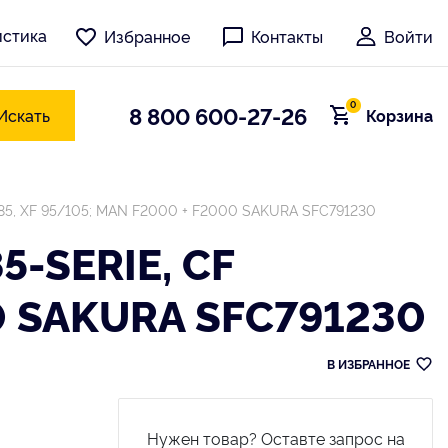
истика
Избранное
Контакты
Войти
0
8 800 600-27-26
Искать
Корзина
5/85, XF 95/105; MAN F2000 + F2000 SAKURA SFC791230
-SERIE, CF
0 SAKURA SFC791230
В ИЗБРАННОЕ
Нужен товар? Оставте запрос на