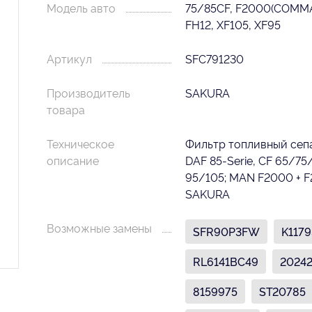
Модель авто
75/85CF, F2000(COMM
FH12, XF105, XF95
Артикул
SFC791230
Производитель
SAKURA
товара
Техническое
Фильтр топливный сеп
описание
DAF 85-Serie, CF 65/75/
95/105; MAN F2000 + 
SAKURA
Возможные замены
SFR90P3FW
K117
RL6141BC49
2024
8159975
ST20785