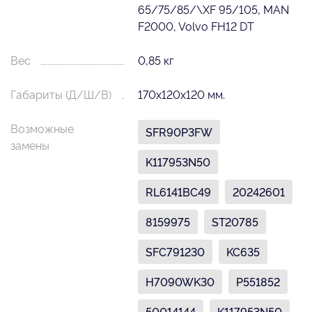
65/75/85/\XF 95/105, MAN
F2000, Volvo FH12 DT
Вес
0,85 кг
Габариты (Д/Ш/В)
170х120х120 мм.
Возможные
SFR90P3FW
замены
K117953N50
RL6141BC49
20242601
8159975
ST20785
SFC791230
KC635
H7090WK30
P551852
50014144
K117953N50