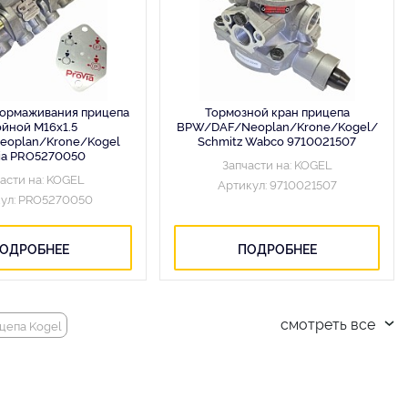
тормаживания прицепа
Тормозной кран прицепа
ойной M16x1.5
BPW/DAF/Neoplan/Krone/Kogel/
eoplan/Krone/Kogel
Schmitz Wabco 9710021507
ia PRO5270050
Запчасти на: KOGEL
асти на: KOGEL
Артикул: 9710021507
ул: PRO5270050
ОДРОБНЕЕ
ПОДРОБНЕЕ
смотреть все
цепа Kogel