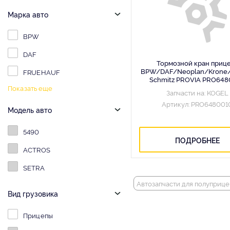
Марка авто
BPW
DAF
Тормозной кран приц
BPW/DAF/Neoplan/Krone/
FRUEHAUF
Schmitz PROVIA PRO648
Показать еще
Запчасти на: KOGEL
Артикул: PRO648001
Модель авто
5490
ПОДРОБНЕЕ
ACTROS
SETRA
Автозапчасти для полуприце
Вид грузовика
Прицепы