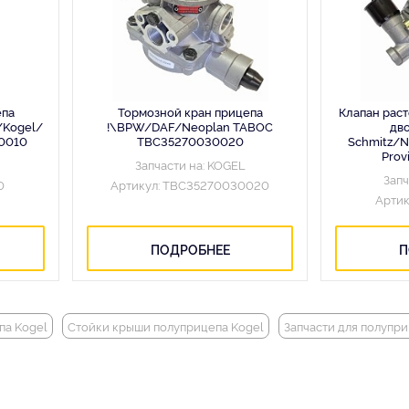
епа
Тормозной кран прицепа
Клапан рас
Kogel/
!\BPW/DAF/Neoplan TABOC
дв
0010
TBC35270030020
Schmitz/N
Prov
Запчасти на: KOGEL
Запч
0
Артикул: TBC35270030020
Артик
ПОДРОБНЕЕ
П
па Kogel
Стойки крыши полуприцепа Kogel
Запчасти для полупри