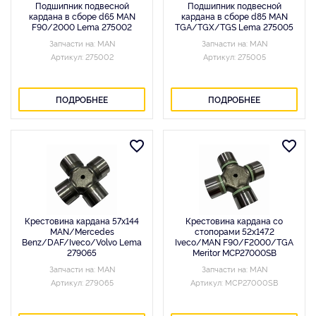
Подшипник подвесной
Подшипник подвесной
кардана в сборе d65 MAN
кардана в сборе d85 MAN
F90/2000 Lema 275002
TGA/TGX/TGS Lema 275005
Запчасти на: MAN
Запчасти на: MAN
Артикул: 275002
Артикул: 275005
ПОДРОБНЕЕ
ПОДРОБНЕЕ
Крестовина кардана 57x144
Крестовина кардана со
MAN/Mercedes
стопорами 52x147.2
Benz/DAF/Iveco/Volvo Lema
Iveco/MAN F90/F2000/TGA
279065
Meritor MCP27000SB
Запчасти на: MAN
Запчасти на: MAN
Артикул: 279065
Артикул: MCP27000SB