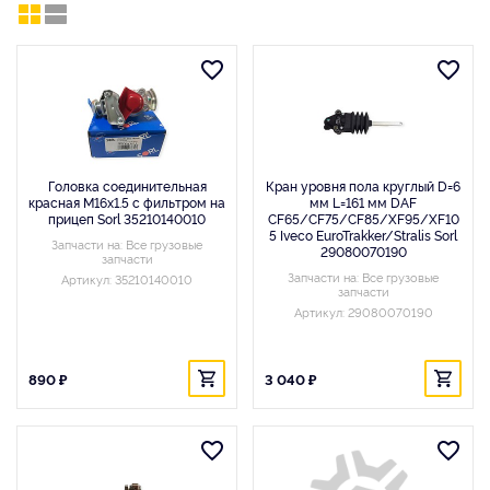
Головка соединительная
Кран уровня пола круглый D=6
красная M16x1.5 с фильтром на
мм L=161 мм DAF
прицеп Sorl 35210140010
CF65/CF75/CF85/XF95/XF10
5 Iveco EuroTrakker/Stralis Sorl
Запчасти на: Все грузовые
29080070190
запчасти
Запчасти на: Все грузовые
Артикул: 35210140010
запчасти
Артикул: 29080070190
890 ₽
3 040 ₽