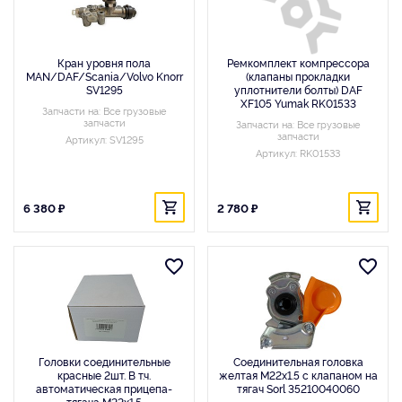
Кран уровня пола
Ремкомплект компрессора
MAN/DAF/Scania/Volvo Knorr
(клапаны прокладки
SV1295
уплотнители болты) DAF
XF105 Yumak RK01533
Запчасти на: Все грузовые
запчасти
Запчасти на: Все грузовые
запчасти
Артикул: SV1295
Артикул: RK01533
6 380 ₽
2 780 ₽
Головки соединительные
Соединительная головка
красные 2шт. В т.ч.
желтая M22x1.5 с клапаном на
автоматическая прицепа-
тягач Sorl 35210040060
тягача M22x1.5