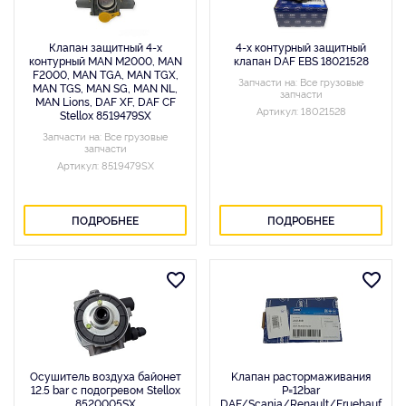
Клапан защитный 4-х
4-х контурный защитный
контурный MAN M2000, MAN
клапан DAF EBS 18021528
F2000, MAN TGA, MAN TGX,
Запчасти на: Все грузовые
MAN TGS, MAN SG, MAN NL,
запчасти
MAN Lions, DAF XF, DAF CF
Артикул: 18021528
Stellox 8519479SX
Запчасти на: Все грузовые
запчасти
Артикул: 8519479SX
ПОДРОБНЕЕ
ПОДРОБНЕЕ
Осушитель воздуха байонет
Kлапан растормаживания
12.5 bar с подогревом Stellox
P=12bar
8520005SX
DAF/Scania/Renault/Fruehauf