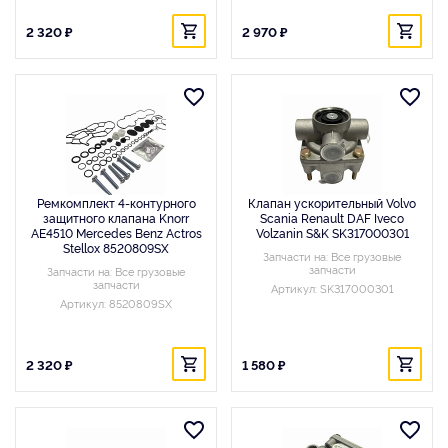
2 320 ₽
2 970 ₽
Ремкомплект 4-контурного
Клапан ускорительный Volvo
защитного клапана Knorr
Scania Renault DAF Iveco
AE4510 Mercedes Benz Actros
Volzanin S&K SK317000301
Stellox 8520809SX
Запчасти на: Все грузовые
запчасти
Запчасти на: Все грузовые
запчасти
Артикул: SK317000301
Артикул: 8520809SX
2 320 ₽
1 580 ₽