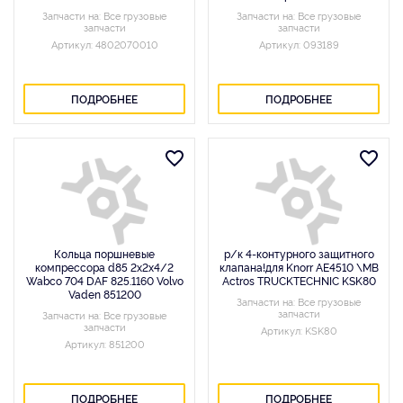
Запчасти на: Все грузовые
Запчасти на: Все грузовые
запчасти
запчасти
Артикул: 4802070010
Артикул: 093189
ПОДРОБНЕЕ
ПОДРОБНЕЕ
Кольца поршневые
р/к 4-контурного защитного
компрессора d85 2x2x4/2
клапана!для Knorr AE4510 \MB
Wabco 704 DAF 825.1160 Volvo
Actros TRUCKTECHNIC KSK80
Vaden 851200
Запчасти на: Все грузовые
запчасти
Запчасти на: Все грузовые
запчасти
Артикул: KSK80
Артикул: 851200
ПОДРОБНЕЕ
ПОДРОБНЕЕ