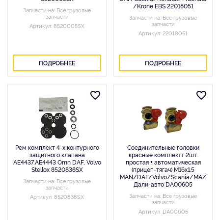
/Krone EBS 22018051
Запчасти на: Все грузовые
запчасти
Запчасти на: Все грузовые
запчасти
Артикул: 8520005SX
Артикул: 22018051
ПОДРОБНЕЕ
ПОДРОБНЕЕ
Рем комплект 4-х контурного
Соединительные головки
защитного клапана
красные комплектт 2шт.
AE4437,AE4443 Omn DAF, Volvo
простая + автоматическая
Stellox 8520838SX
(прицеп-тягач) M16x1.5
MAN/DAF/Volvo/Scania/MAZ
Запчасти на: Все грузовые
Дали-авто DA00605
запчасти
Запчасти на: Все грузовые
Артикул: 8520838SX
запчасти
Артикул: DA00605