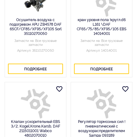
Осушитель воздуха с
кран уровня пола !кругл.d6
подогревом APU ZB4578 DAF
L161 \DAF
65CF/CF85/XF95/XF105 Sorl
CF65/75/85/XF95/105 EBS
35110270050
14014001
Запчасти на: Все грузовые
Запчасти на: Все грузовые
запчасти
запчасти
Артикул: 35110270050
Артикул: 14014001
ПОДРОБНЕЕ
ПОДРОБНЕЕ
Клапан ускорительный EBS
Регулятор тормозных сил !
3/2, Kogel,Krone,Karsb, DAF
пневматический c
2115011001 Wabco
воздухораспределителем
4802070010
Sampa 093189