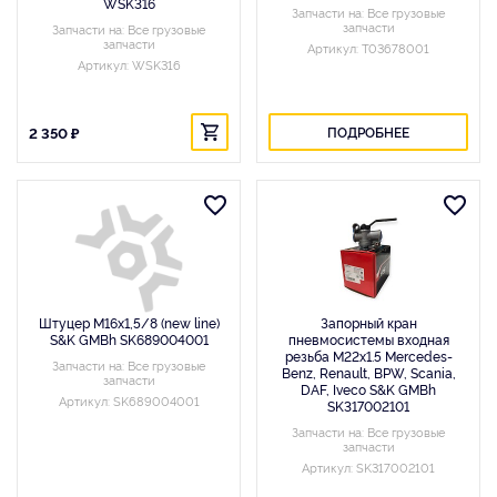
WSK316
Запчасти на: Все грузовые
запчасти
Запчасти на: Все грузовые
запчасти
Артикул: T03678001
Артикул: WSK316
2 350 ₽
ПОДРОБНЕЕ
Штуцер М16х1,5/8 (new line)
Запорный кран
S&K GMBh SK689004001
пневмосистемы входная
резьба M22x1.5 Mercedes-
Запчасти на: Все грузовые
Benz, Renault, BPW, Scania,
запчасти
DAF, Iveco S&K GMBh
Артикул: SK689004001
SK317002101
Запчасти на: Все грузовые
запчасти
Артикул: SK317002101