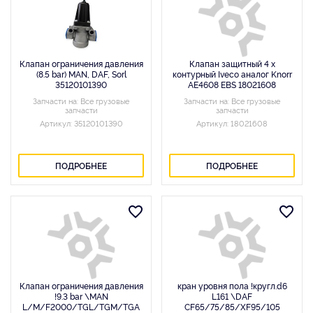
Клапан ограничения давления
Клапан защитный 4 х
(8.5 bar) MAN, DAF, Sorl
контурный Iveco аналог Knorr
35120101390
AE4608 EBS 18021608
Запчасти на: Все грузовые
Запчасти на: Все грузовые
запчасти
запчасти
Артикул: 35120101390
Артикул: 18021608
ПОДРОБНЕЕ
ПОДРОБНЕЕ
Клапан ограничения давления
кран уровня пола !кругл.d6
!9.3 bar \MAN
L161 \DAF
L/M/F2000/TGL/TGM/TGA
CF65/75/85/XF95/105