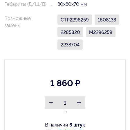
Габариты (Д/Ш/В)
80х80х70 мм.
Возможные
CTP2296259
1608133
замены
2285820
M2296259
2233704
1 860 ₽
шт
В наличии
6 штук