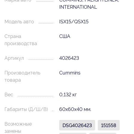
INTERNATIONAL
Модель авто
ISX15/QSX15
Страна
США
производства
Артикул
4026423
Производитель
Cummins
товара
Вес
0,132 кг
Габариты (Д/Ш/В)
60х60х40 мм.
Возможные
DSG4026423
151558
замены