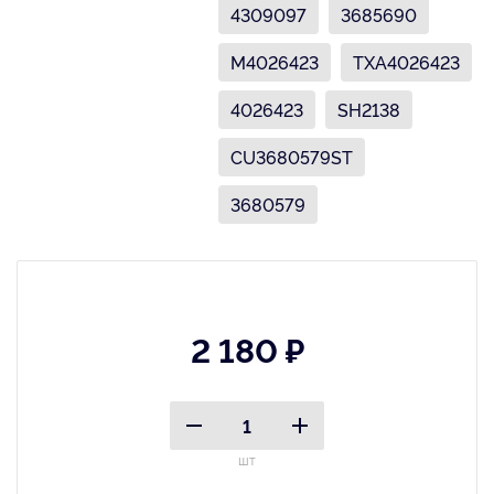
4309097
3685690
M4026423
TXA4026423
4026423
SH2138
CU3680579ST
3680579
2 180 ₽
шт