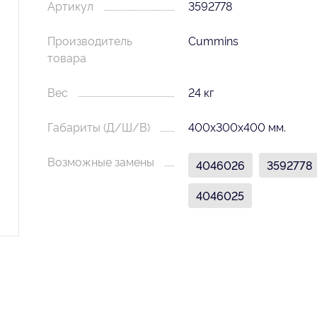
Артикул
3592778
Производитель
Cummins
товара
Вес
24 кг
Габариты (Д/Ш/В)
400х300х400 мм.
Возможные замены
4046026
3592778
4046025