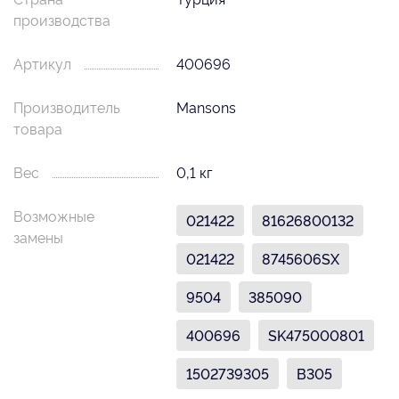
производства
Артикул
400696
Производитель
Mansons
товара
Вес
0,1 кг
Возможные
021422
81626800132
замены
021422
8745606SX
9504
385090
400696
SK475000801
1502739305
B305