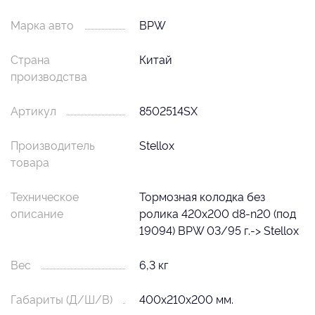
Марка авто
BPW
Страна
Китай
производства
Артикул
8502514SX
Производитель
Stellox
товара
Техническое
Тормозная колодка без
описание
ролика 420x200 d8-n20 (под
19094) BPW 03/95 г.-> Stellox
Вес
6,3 кг
Габариты (Д/Ш/В)
400х210х200 мм.