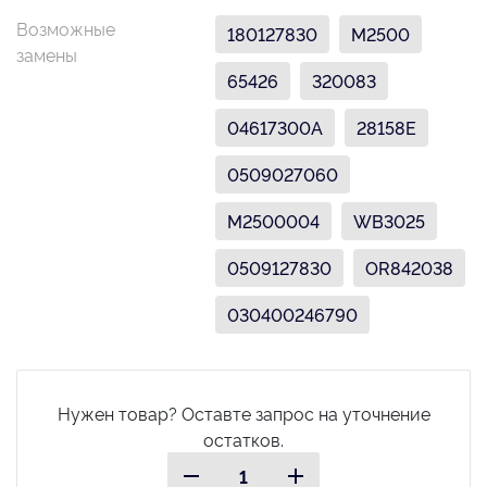
Возможные
180127830
M2500
замены
65426
320083
04617300A
28158E
0509027060
M2500004
WB3025
0509127830
OR842038
030400246790
Нужен товар? Оставте запрос на уточнение
остатков.