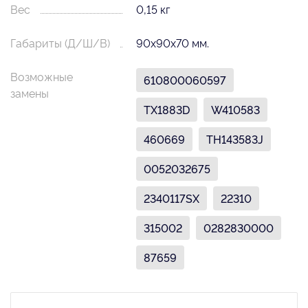
Вес
0,15 кг
Габариты (Д/Ш/В)
90х90х70 мм.
Возможные
610800060597
замены
TX1883D
W410583
460669
TH143583J
0052032675
2340117SX
22310
315002
0282830000
87659