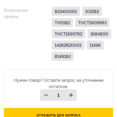
Возможные
8224001SX
102182
замены
THD182
THCT1909983
THCT1695782
1684900
14282820001
11496
8149182
Нужен товар? Оставте запрос на уточнение
остатков.
ОТЛОЖИТЬ ДЛЯ ЗАПРОСА