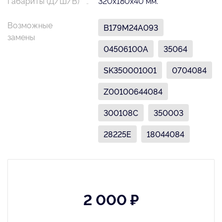
Габариты (Д/Ш/В)
320х180х40 мм.
Возможные
B179M24A093
замены
04506100A
35064
SK350001001
0704084
Z00100644084
300108C
350003
28225E
18044084
2 000 ₽