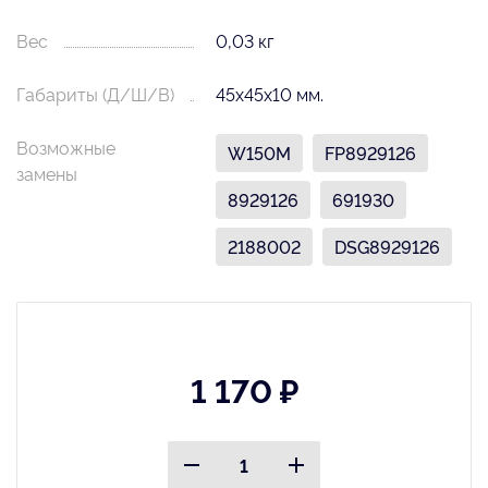
Вес
0,03 кг
Габариты (Д/Ш/В)
45х45х10 мм.
Возможные
W150M
FP8929126
замены
8929126
691930
2188002
DSG8929126
1 170 ₽