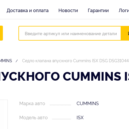
Доставка и оплата
Новости
Гарантии
Лог
UMMINS
Седло клапана впускного Cummins ISX DSG DSG31044
УСКНОГО CUMMINS I
Марка авто
CUMMINS
Модель авто
ISX