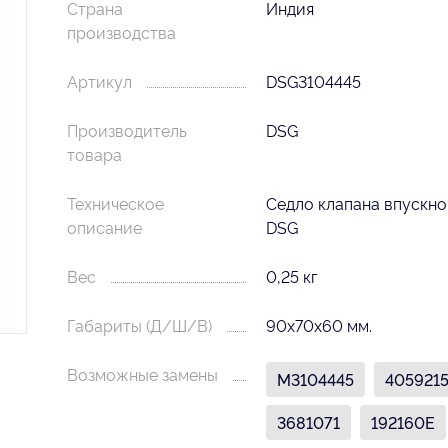
Страна
Индия
производства
Артикул
DSG3104445
Производитель
DSG
товара
Техническое
Седло клапана впускно
описание
DSG
Вес
0,25 кг
Габариты (Д/Ш/В)
90х70х60 мм.
Возможные замены
M3104445
405921
3681071
192160E