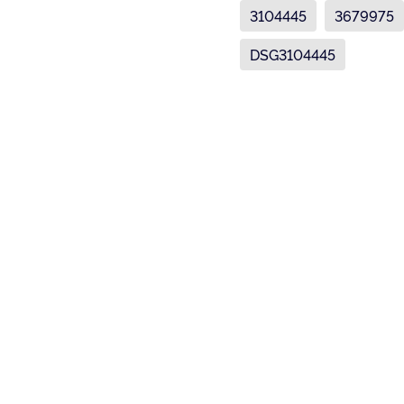
3104445
3679975
DSG3104445