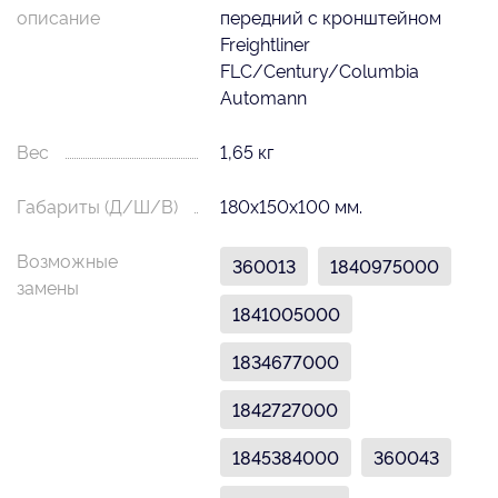
описание
передний с кронштейном
Freightliner
FLC/Century/Columbia
Automann
Вес
1,65 кг
Габариты (Д/Ш/В)
180х150х100 мм.
Возможные
360013
1840975000
замены
1841005000
1834677000
1842727000
1845384000
360043