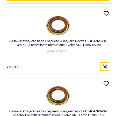
Сальник входного вала среднего и заднего моста DS404/RS404
FWD/RR Freightliner/International/Volvo VNL Dana 127591
Артикул: 127591
7 620 ₽
Сальник входного вала среднего и заднего моста DS404/RS404
FWD/RR Freightliner/International/Volvo VNL Eaton ETN0127591