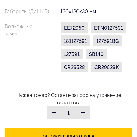
Габариты (Д/Ш/В)
130х130х30 мм.
Возможные
EE72950
ETN0127591
замены
181127591
127591BG
127591
SB140
CR29528
CR29528K
Нужен товар? Оставте запрос на уточнение
остатков.
ОТЛОЖИТЬ ДЛЯ ЗАПРОСА