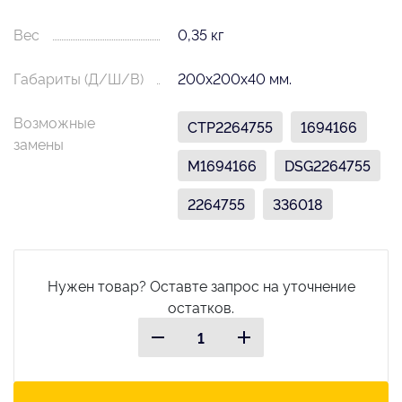
Вес
0,35 кг
Габариты (Д/Ш/В)
200х200х40 мм.
Возможные
CTP2264755
1694166
замены
M1694166
DSG2264755
2264755
336018
Нужен товар? Оставте запрос на уточнение
остатков.