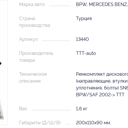
Марка авто
BPW, MERCEDES BENZ,
Страна
Турция
производства
Артикул
13440
Производитель
TTT-auto
товара
Техническое
Ремкомплект дисковог
описание
(направляющие, втулки
уплотнения, болты) SN
BPW/SAF 2002-> TTT
Вес
1,6 кг
Габариты (Д/Ш/В)
200х110х90 мм.