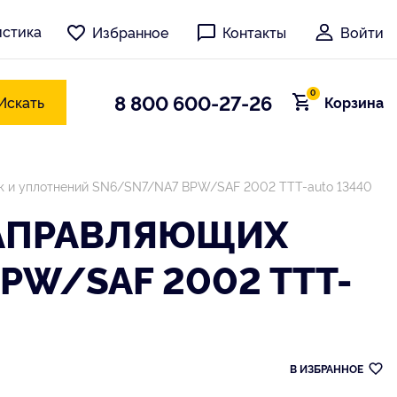
истика
Избранное
Контакты
Войти
0
8 800 600-27-26
Искать
Корзина
ок и уплотнений SN6/SN7/NA7 BPW/SAF 2002 TTT-auto 13440
НАПРАВЛЯЮЩИХ
PW/SAF 2002 TTT-
В ИЗБРАННОЕ