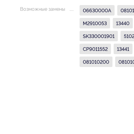
Возможные замены
06630000A
0810
M2910053
13440
SK330001901
510
CP9011552
13441
081010200
08101