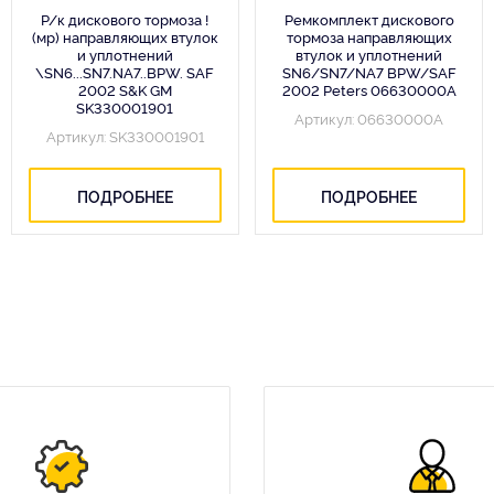
Р/к дискового тормоза !
Ремкомплект дискового
(мр) направляющих втулок
тормоза направляющих
и уплотнений
втулок и уплотнений
\SN6...SN7.NA7..BPW. SAF
SN6/SN7/NA7 BPW/SAF
2002 S&K GM
2002 Peters 06630000A
SK330001901
Артикул: 06630000A
Артикул: SK330001901
ПОДРОБНЕЕ
ПОДРОБНЕЕ