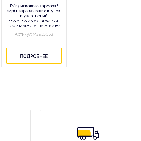
Р/к дискового тормоза !
(мр) направляющих втулок
и уплотнений
\SN6...SN7.NA7..BPW. SAF
2002 MARSHAL M2910053
Артикул: M2910053
ПОДРОБНЕЕ