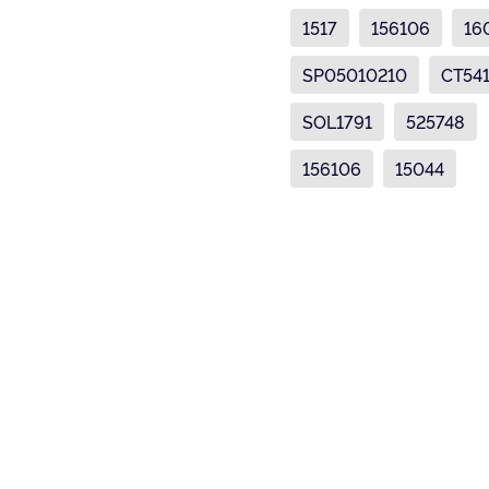
1517
156106
16
SP05010210
CT54
SOL1791
525748
156106
15044