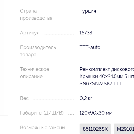
Страна
Турция
производства
Артикул
15733
Производитель
TTT-auto
товара
Техническое
Ремкомплект дисковог
описание
Крышки 40x24.5мм 5 шт
SN6/SN7/SK7 TTT
Вес
0,2 кг
Габариты (Д/Ш/В)
120х90х30 мм.
Возможные замены
8511026SX
M2910