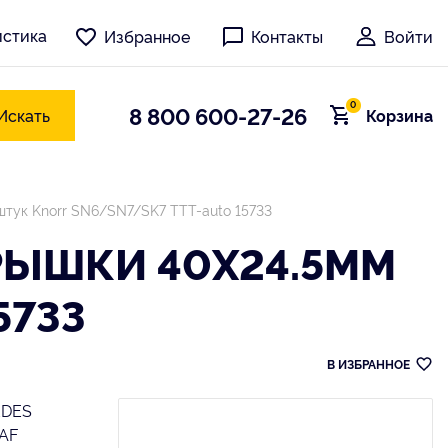
истика
Избранное
Контакты
Войти
0
8 800 600-27-26
Искать
Корзина
штук Knorr SN6/SN7/SK7 TTT-auto 15733
РЫШКИ 40X24.5ММ
5733
В ИЗБРАННОЕ
EDES
SAF