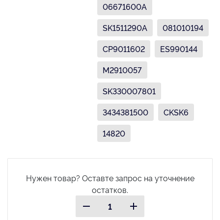
06671600A
SK1511290A
081010194
CP9011602
ES990144
M2910057
SK330007801
3434381500
CKSK6
14820
Нужен товар? Оставте запрос на уточнение
остатков.