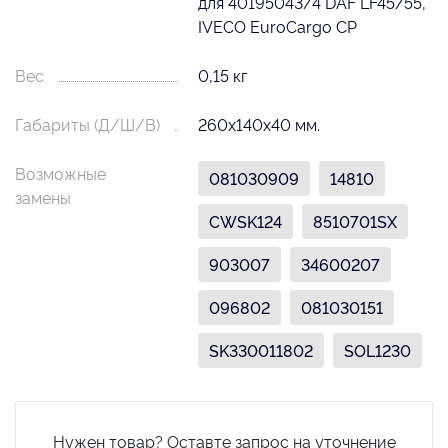
для 40195043/4 DAF LF45/55,
IVECO EuroCargo CP
Вес
0,15 кг
Габариты (Д/Ш/В)
260х140х40 мм.
Возможные
081030909
14810
замены
CWSK124
8510701SX
903007
34600207
096802
081030151
SK330011802
SOL1230
Нужен товар? Оставте запрос на уточнение