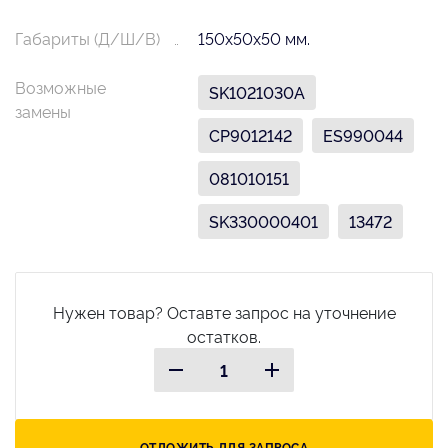
Габариты (Д/Ш/В)
150х50х50 мм.
Возможные
SK1021030A
замены
CP9012142
ES990044
081010151
SK330000401
13472
Нужен товар? Оставте запрос на уточнение
остатков.
ОТЛОЖИТЬ ДЛЯ ЗАПРОСА