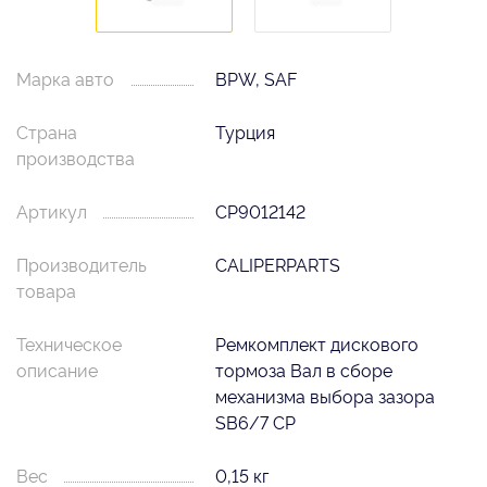
Марка авто
BPW, SAF
Страна
Турция
производства
Артикул
CP9012142
Производитель
CALIPERPARTS
товара
Техническое
Ремкомплект диcкового
описание
тормоза Вал в сборе
механизма выбора зазора
SB6/7 CP
Вес
0,15 кг