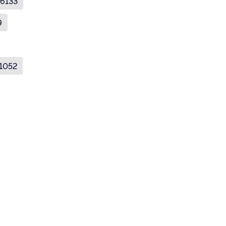
6133
9
1052