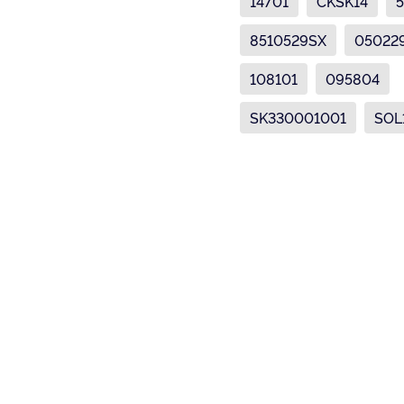
14701
CKSK14
5
8510529SX
05022
108101
095804
SK330001001
SOL