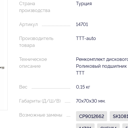
Страна
Турция
производства
Артикул
14701
Производитель
TTT-auto
товара
Техническое
Ремкомплект диcковог
описание
Роликовый подшипник
TTT
Вес
0,15 кг
Габариты (Д/Ш/В)
70х70х30 мм.
Возможные замены
CP9012662
SK108