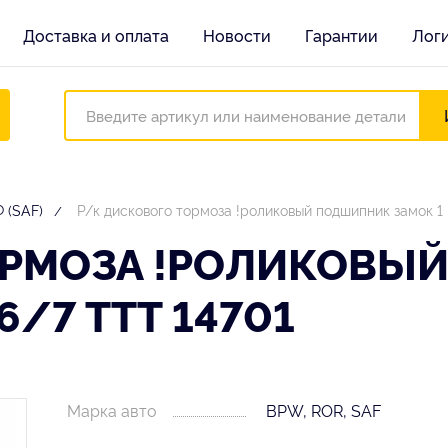
Доставка и оплата
Новости
Гарантии
Лог
 (SAF)
Р/к диcкового тормоза !роликовый подшипник замок 1
ОРМОЗА !РОЛИКОВЫ
6/7 TTT 14701
Марка авто
BPW, ROR, SAF