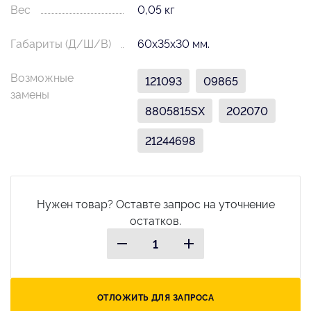
Вес
0,05 кг
Габариты (Д/Ш/В)
60х35х30 мм.
Возможные
121093
09865
замены
8805815SX
202070
21244698
Нужен товар? Оставте запрос на уточнение
остатков.
ОТЛОЖИТЬ ДЛЯ ЗАПРОСА