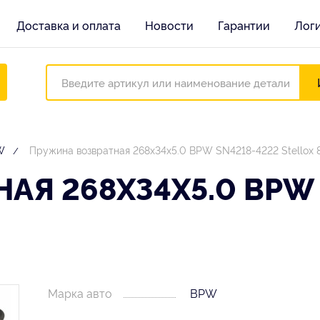
Доставка и оплата
Новости
Гарантии
Лог
W
Пружина возвратная 268x34x5.0 BPW SN4218-4222 Stellox 
АЯ 268X34X5.0 BPW 
Марка авто
BPW