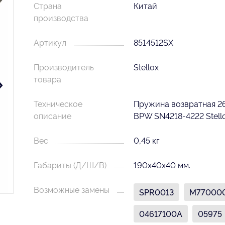
Страна
Китай
производства
Артикул
8514512SX
Производитель
Stellox
товара
Техническое
Пружина возвратная 2
описание
BPW SN4218-4222 Stell
Вес
0,45 кг
Габариты (Д/Ш/В)
190х40х40 мм.
Возможные замены
SPR0013
M77000
04617100A
05975