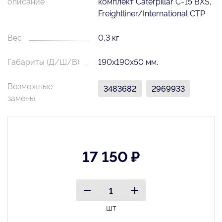
описание
комплект Caterpillar C-15 BXS,
Freightliner/International CTP
Вес
0,3 кг
Габариты (Д/Ш/В)
190х190х50 мм.
Возможные
3483682
2969933
замены
17 150 ₽
шт